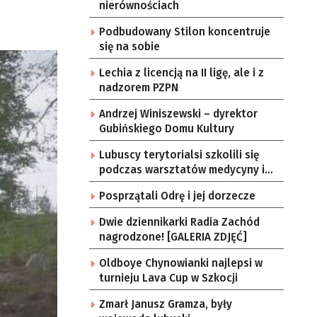
nierównościach
Podbudowany Stilon koncentruje
się na sobie
Lechia z licencją na II ligę, ale i z
nadzorem PZPN
Andrzej Winiszewski – dyrektor
Gubińskiego Domu Kultury
Lubuscy terytorialsi szkolili się
podczas warsztatów medycyny i
ratownictwa taktycznego [GALERIA
Posprzątali Odrę i jej dorzecze
ZDJĘĆ]
Dwie dziennikarki Radia Zachód
nagrodzone! [GALERIA ZDJĘĆ]
Oldboye Chynowianki najlepsi w
turnieju Lava Cup w Szkocji
Zmarł Janusz Gramza, były