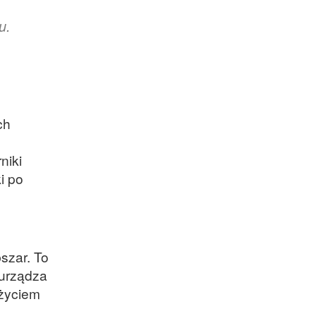
u.
ch
niki
i po
szar. To
 urządza
użyciem