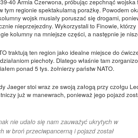
39-40 Armia Czerwona, próbując zepchnąć wojska fi
a w tym regionie spektakularną porażkę. Powodem ok
 kolumny wojsk musiały poruszać się drogami, poni
cznie nieprzejezdny. Wykorzystali to Finowie, którzy
ługie kolumny na mniejsze części, a następnie je nisz
TO traktują ten region jako idealne miejsce do ćwicz
a działaniom piechoty. Dlatego właśnie tam zorgani
ziałem ponad 5 tys. żołnierzy państw NATO.
ygady Jaeger stoi wraz ze swoją załogą przy czołgu L
stniczy już w manewrach, ponieważ jego pojazd zosta
dnak nie udało się nam zauważyć ukrytych w
ch w broń przeciwpancerną i pojazd został