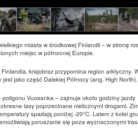
elkiego miasta w środkowej Finlandii – w stronę ros
dnionych miejsc w północnej Europie.
 Finlandia, krajobraz przypomina region arktyczny. 
jest jako część Dalekiej Północy (ang. High North)
– poligonu Vuosanka – zajmuje około godziny jazdy
zkresne lasy poprzecinane nielicznymi drogami. Zi
temperatury spadają poniżej -20°C. Latem z kolei gru
niemożliwiają poruszanie się poza wyznaczonymi tra