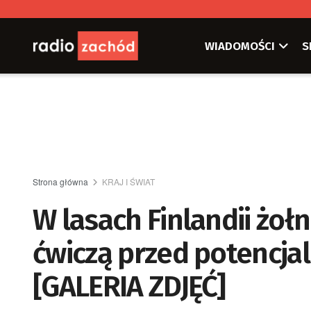
WIADOMOŚCI
S
Strona główna
KRAJ I ŚWIAT
W lasach Finlandii żoł
ćwiczą przed potencja
[GALERIA ZDJĘĆ]