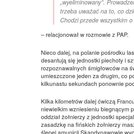
„wyeliminowany”. Prowadzeni
trzeba uważać na to, co dzi
Chodzi przede wszystkim o
– relacjonował w rozmowie z PAP.
Nieco dalej, na polanie pośrodku l
desantują się jednostki piechoty i 
rozpoznawalnych śmigłowców na świ
umieszczone jeden za drugim, co po
kilkunastu sekundach ponownie podr
Kilka kilometrów dalej ćwiczą Franc
niewielkim wzniesieniu biegnącym p
oddział żołnierzy z jednostki specja
zasadzkę na fińskich żołnierzy masz
ślepej amunicji Skandynawowie wyc