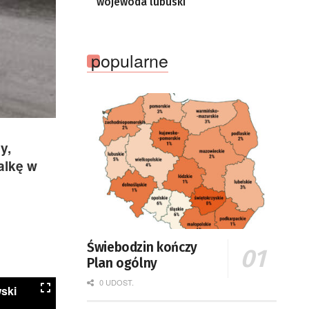
wojewoda lubuski
popularne
y,
alkę w
Świebodzin kończy
Plan ogólny
0 UDOST.
ski