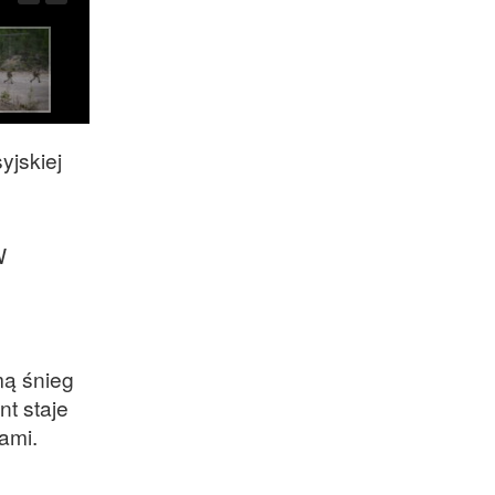
yjskiej
W
.
mą śnieg
nt staje
sami.