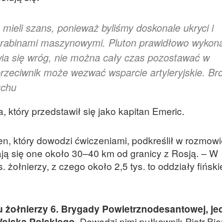
mieli szans, ponieważ byliśmy doskonale ukryci i
arabinami maszynowymi. Pluton prawidłowo wykon
ia się wróg, nie można cały czas pozostawać w
rzeciwnik może wezwać wsparcie artyleryjskie. Br
uchu
 który przedstawił się jako kapitan Emeric.
en, który dowodzi ćwiczeniami, podkreślił w rozmowi
ają się one około 30–40 km od granicy z Rosją. – W
 żołnierzy, z czego około 2,5 tys. to oddziały fiński
 żołnierzy 6. Brygady Powietrznodesantowej, jed
Wojska Polskiego.
Dowodzi nimi pułkownik Piotr Bie