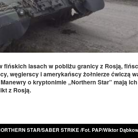
 fińskich lasach w pobliżu granicy z Rosją, fińsc
oscy, węgierscy i amerykańscy żołnierze ćwiczą w
Manewry o kryptonimie „Northern Star” mają ich
kt z Rosją.
RTHERN STAR/SABER STRIKE /Fot. PAP/Wiktor Dąbkow