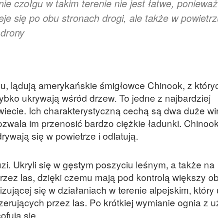
e czołgu w takim terenie nie jest łatwe, ponieważ
eje się po obu stronach drogi, ale także w powietrz
 drony
asu, lądują amerykańskie śmigłowce Chinook, z który
szybko ukrywają wśród drzew. To jedne z najbardziej
ecie. Ich charakterystyczną cechą są dwa duże wir
zwala im przenosić bardzo ciężkie ładunki. Chinook
ywają się w powietrze i odlatują.
uzi. Ukryli się w gęstym poszyciu leśnym, a także na
rzez las, dzięki czemu mają pod kontrolą większy ob
lizującej się w działaniach w terenie alpejskim, który
erujących przez las. Po krótkiej wymianie ognia z 
ofują się.