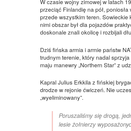
W czasie wojny zimowej w latach 19
przeciąć Finlandię na pół, poniosł
przede wszystkim teren. Sowieckie
nimi obszar był dla pojazdów prakty
doskonale znali okolicę i rozbijali d
Dziś fińska armia i armie państw NA
trudnym terenie, który nadal sprzyj
maju manewry „Northern Star” z ud
Kapral Julius Erkkila z fińskiej br
drodze w rejonie ćwiczeń. Nie ucze
„wyeliminowany”.
Poruszaliśmy się drogą, je
lesie żołnierzy wyposażony