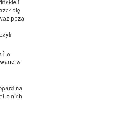
ńskie i
azał się
eważ poza
czyli.
eń w
zowano w
eopard na
ł z nich