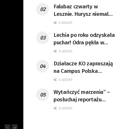
Falubaz czwarty w
Lesznie. Hurysz niemal
bezbłędny
0 UDOST.
Lechia po roku odzyskała
puchar! Odra pękła w
dogrywce
0 UDOST.
Działacze KO zapraszają
na Campus Polska
Przyszłości
0 UDOST.
Wytańczyć marzenia” –
posłuchaj reportażu
Moniki Bartkowicz-
0 UDOST.
Krzysztof
-
+