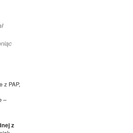
ał
oniąc
e z PAP,
e –
nej z
niek,