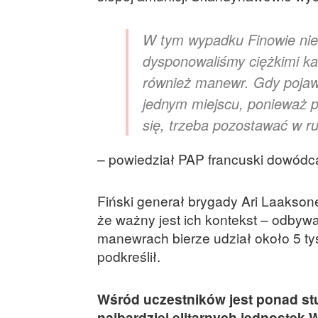
W tym wypadku Finowie nie 
dysponowaliśmy ciężkimi k
również manewr. Gdy pojaw
jednym miejscu, ponieważ p
się, trzeba pozostawać w r
– powiedział PAP francuski dowódca,
Fiński generał brygady Ari Laakson
że ważny jest ich kontekst – odbyw
manewrach bierze udział około 5 tys.
podkreślił.
Wśród uczestników jest ponad stu
najbardziej elitarnych jednostek 