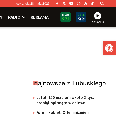
czwartek, 28 maja 2026
Y
RADIO
REKLAMA
SŁUCHAJ
Ot
najnowsze z Lubuskiego
Lutol: 150 macior i około 2 tys.
prosiąt spłonęło w chlewni
Forum kobiet. O feminizmie i