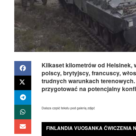
Kilkaset kilometrów od Helsinek, w
polscy, brytyjscy, francuscy, wł
trudnych warunkach terenowych. 
przygotować na potencjalny konfli
Dalsza część tekstu pod galerią zdjęć
FINLANDIA VUOSANKA ĆWICZENIA NO