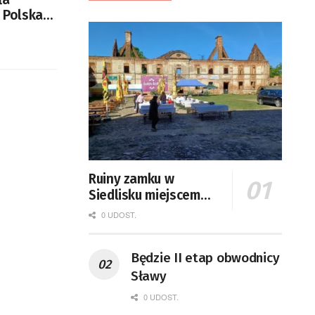
. Polska
Ruiny zamku w
Siedlisku miejscem
święta plonów
0 UDOST.
Będzie II etap obwodnicy
Sławy
0 UDOST.