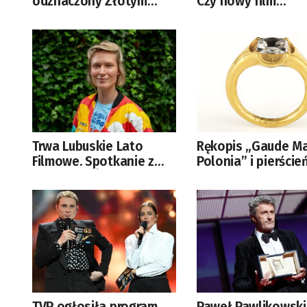
odznaczony Złotym
Czy nowy film
Medalem „Zasłużony
Christophera Nola
Kulturze Gloria Artis”
przebije sukces
„Oppenheimera”?
Trwa Lubuskie Lato
Rękopis „Gaude M
Filmowe. Spotkanie z
Polonia” i pierście
Agnieszką Żulewską
Zygmunta Starego
[GALERIA ZDJĘĆ]
wracają z Niemiec 
Polski
TVP ogłosiła program
Paweł Pawlikowski