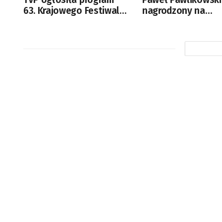
63. Krajowego Festiwalu
nagrodzony na
Polskiej Piosenki w
festiwalu w Canne
Opolu
[AKTUALIZACJA]