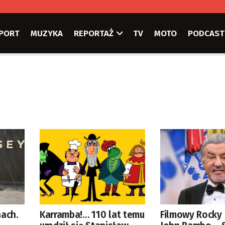
PORT
MUZYKA
REPORTAŻ
TV
MOTO
PODCAST
nach.
Karramba!… 110 lat temu
Filmowy Rocky 