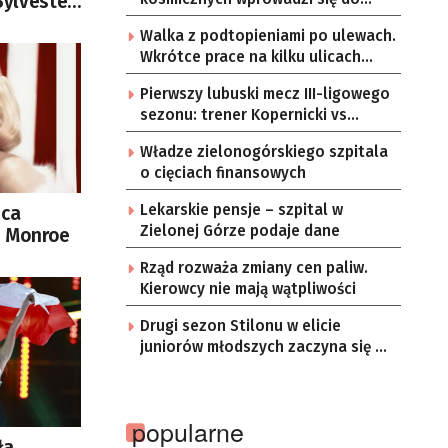
Sylvester
Zielonej Góry
y 80 lat
Walka z podtopieniami po ulewach.
Wkrótce prace na kilku ulicach
Gorzowa
Pierwszy lubuski mecz III-ligowego
sezonu: trener Kopernicki vs
starzy znajomi
Władze zielonogórskiego szpitala
o cięciach finansowych
Lekarskie pensje – szpital w
ica
Zielonej Górze podaje dane
n Monroe
Rząd rozważa zmiany cen paliw.
Kierowcy nie mają wątpliwości
Drugi sezon Stilonu w elicie
juniorów młodszych zaczyna się w
sobotę
popularne
ła