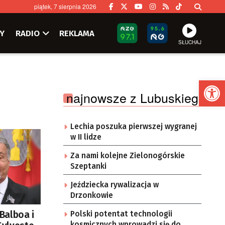
piątek, 7 sierpnia 2026
Y
RADIO
REKLAMA
SŁUCHAJ
Ot
najnowsze z Lubuskiego
Lechia poszuka pierwszej wygranej
w II lidze
Za nami kolejne Zielonogórskie
Szeptanki
Jeździecka rywalizacja w
Drzonkowie
Balboa i
Polski potentat technologii
kosmicznych wprowadzi się do