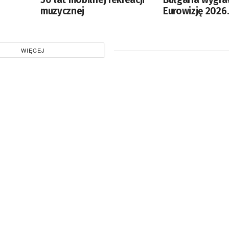
muzycznej
Eurowizję 2026
s
na 12. miejscu
WIĘCEJ