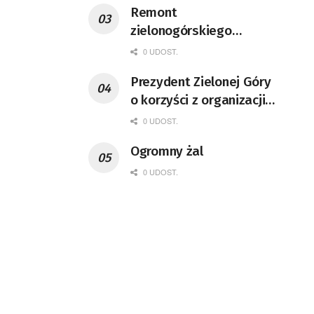
Remont
zielonogórskiego
deptaka zgodnie z
0 UDOST.
planem
Prezydent Zielonej Góry
o korzyści z organizacji
mety Tour de Pologne
0 UDOST.
Ogromny żal
0 UDOST.