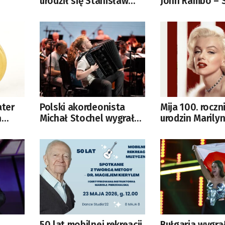
urodził się Stanisław
John Rambo – 
na
Pagaczewski, autor
Stallone kończ
przygód Baltazara Gąbki
ater
Polski akordeonista
Mija 100. roczn
ń
Michał Stochel wygrał
urodzin Marily
Konkurs Eurowizji dla
do
Młodych Muzyków
50 lat mobilnej rekreacji
Bułgaria wygra