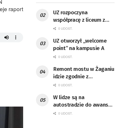
N
eje raport
UZ rozpoczyna
współpracę z liceum z
Sulechowa
0 UDOST.
UZ otworzył „welcome
point” na kampusie A
0 UDOST.
Remont mostu w Żaganiu
idzie zgodnie z
harmonogramem
0 UDOST.
W lidze są na
autostradzie do awansu,
ale kto z nich sięgnie po
0 UDOST.
puchar?