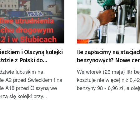
eckiem i Olszyną kolejki
Ile zapłacimy na stacjac
ździe z Polski do
benzynowych? Nowe cen
ztwie lubuskim na
We wtorek (26 maja) litr b
ie A2 przed Świeckiem i na
kosztuje nie więcej niż 6,42
zie A18 przed Olszyną we
benzyny 98 - 6,96 zł, a oleju
zą się kolejki przy...