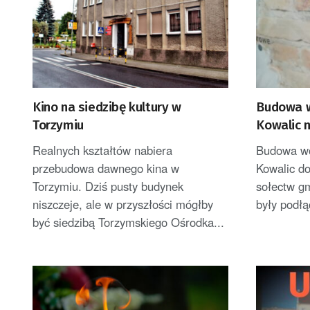
Kino na siedzibę kultury w
Budowa w
Torzymiu
Kowalic 
Realnych kształtów nabiera
Budowa wo
przebudowa dawnego kina w
Kowalic do
Torzymiu. Dziś pusty budynek
sołectw gm
niszczeje, ale w przyszłości mógłby
były podłą
być siedzibą Torzymskiego Ośrodka...