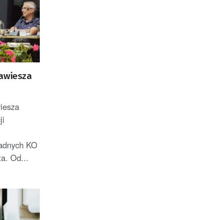
zawiesza
iesza
ji
radnych KO
a. Od...