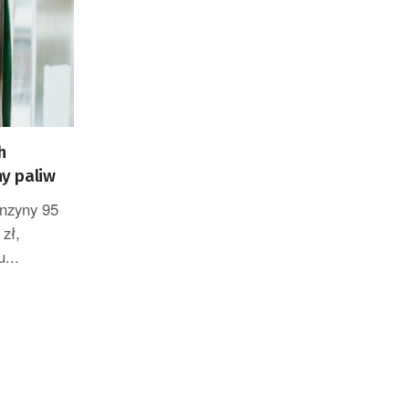
h
y paliw
enzyny 95
 zł,
...