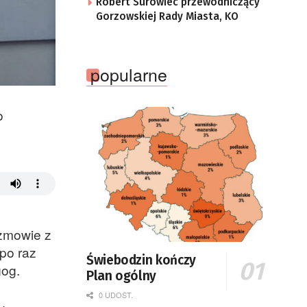
Robert Surowiec przewodniczący
Gorzowskiej Rady Miasta, KO
popularne
o
ozmowie z
po raz
Świebodzin kończy
gog.
Plan ogólny
0 UDOST.