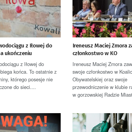
odociągu z Iłowej do
Ireneusz Maciej Zmora 
na ukończeniu
członkostwo w KO
dociągu z Iłowej do
Ireneusz Maciej Zmora zaw
biega końca. To ostatnie z
swoje członkostwo w Koalic
iny, którego posesje nie
Obywatelskiej oraz swoje
czone do sieci....
przewodniczenie w klubie 
w gorzowskiej Radzie Miast