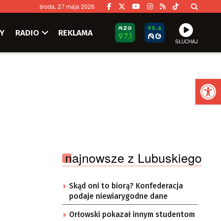
środa, 27 maja 2026
Y
RADIO
REKLAMA
SŁUCHAJ
Ot
najnowsze z Lubuskiego
Skąd oni to biorą? Konfederacja
podaje niewiarygodne dane
Orłowski pokazał innym studentom