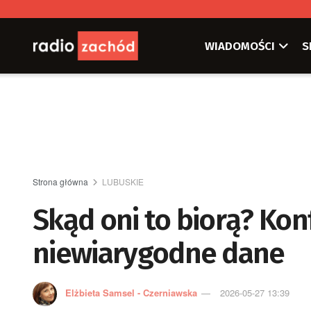
WIADOMOŚCI
S
Strona główna
LUBUSKIE
Skąd oni to biorą? Ko
niewiarygodne dane
Elżbieta Samsel - Czerniawska
2026-05-27 13:39