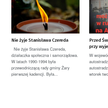
Nie żyje Stanisława Czereda
Przed Świ
przy wyje
Nie żyje Stanisława Czereda,
Niemiec
działaczka społeczna i samorządowa.
W wojewód
W latach 1990-1994 była
autostradz
przewodniczącą rady gminy Żary
autostrad
pierwszej kadencji. Była...
wtorek twor