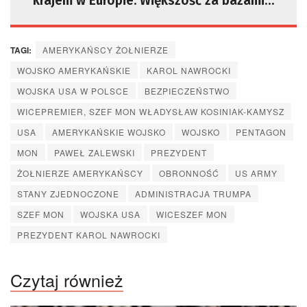
krajem w Europie. Większość za bazami
USA na swoim terytorium
TAGI:
AMERYKAŃSCY ŻOŁNIERZE
WOJSKO AMERYKAŃSKIE
KAROL NAWROCKI
WOJSKA USA W POLSCE
BEZPIECZEŃSTWO
WICEPREMIER, SZEF MON WŁADYSŁAW KOSINIAK-KAMYSZ
USA
AMERYKAŃSKIE WOJSKO
WOJSKO
PENTAGON
MON
PAWEŁ ZALEWSKI
PREZYDENT
ŻOŁNIERZE AMERYKAŃSCY
OBRONNOŚĆ
US ARMY
STANY ZJEDNOCZONE
ADMINISTRACJA TRUMPA
SZEF MON
WOJSKA USA
WICESZEF MON
PREZYDENT KAROL NAWROCKI
Czytaj również