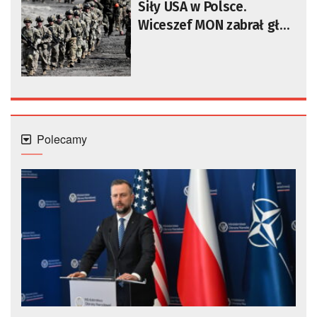
Siły USA w Polsce.
Wiceszef MON zabrał głos
po rozmowach w
Waszyngtonie
Polecamy