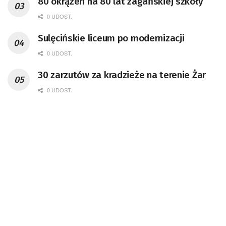
80 okrążeń na 80 lat żagańskiej szkoły
0 UDOST.
Sulęcińskie liceum po modernizacji
0 UDOST.
30 zarzutów za kradzieże na terenie Żar
0 UDOST.