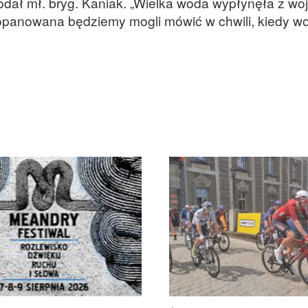
dał mł. bryg. Kaniak. „Wielka woda wypłynęła z woj
t opanowana będziemy mogli mówić w chwili, kiedy w