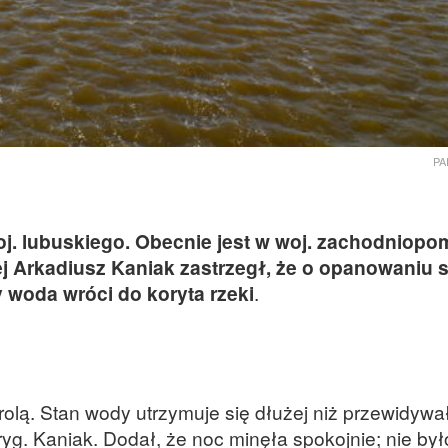
PA
j. lubuskiego. Obecnie jest w woj. zachodniopo
ej Arkadiusz Kaniak zastrzegł, że o opanowaniu s
 woda wróci do koryta rzeki
.
olą. Stan wody utrzymuje się dłużej niż przewidywał
yg. Kaniak. Dodał, że noc minęła spokojnie; nie był