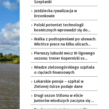
Szeptanki
Jeździecka rywalizacja w
Drzonkowie
Polski potentat technologii
kosmicznych wprowadzi się do
Zielonej Góry
Walka z podtopieniami po ulewach.
Wkrótce prace na kilku ulicach
Gorzowa
Pierwszy lubuski mecz III-ligowego
sezonu: trener Kopernicki vs
starzy znajomi
Władze zielonogórskiego szpitala
o cięciach finansowych
Lekarskie pensje – szpital w
Zielonej Górze podaje dane
Drugi sezon Stilonu w elicie
juniorów młodszych zaczyna się w
sobotę