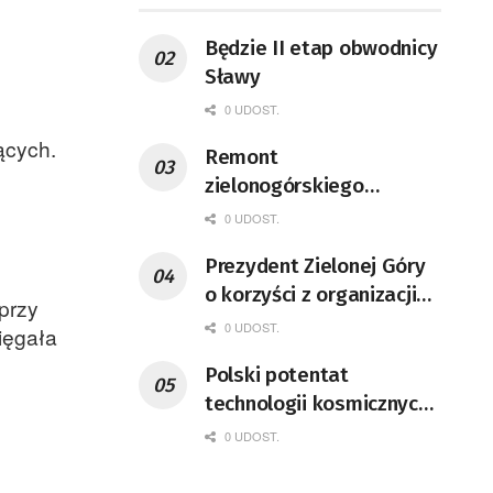
Będzie II etap obwodnicy
Sławy
0 UDOST.
ących.
Remont
zielonogórskiego
deptaka zgodnie z
0 UDOST.
planem
Prezydent Zielonej Góry
o korzyści z organizacji
przy
mety Tour de Pologne
0 UDOST.
ięgała
Polski potentat
technologii kosmicznych
wprowadzi się do Zielonej
0 UDOST.
Góry