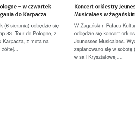
Pologne – w czwartek
Koncert orkiestry Jeune
agania do Karpacza
Musicalaes w żagański
 (6 sierpnia) odbędzie się
W Żagańskim Pałacu Kultu
ap 83. Tour de Pologne, z
odbędzie się koncert orkies
o Karpacza, z metą na
Jeunesses Musicalaes. Wy
żółtej...
zaplanowano się w sobotę (
w sali Kryształowej....