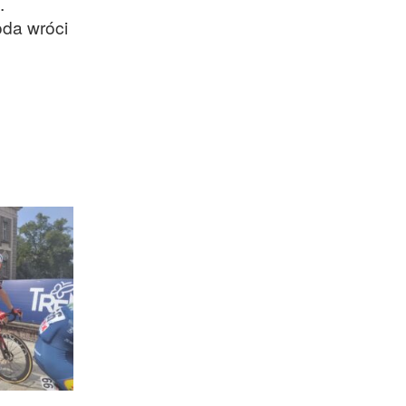
.
oda wróci