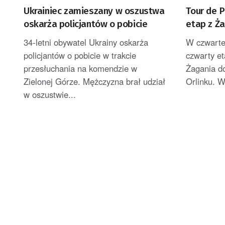
Ukrainiec zamieszany w oszustwa
Tour de 
oskarża policjantów o pobicie
etap z Ż
34-letni obywatel Ukrainy oskarża
W czwartek
policjantów o pobicie w trakcie
czwarty et
przesłuchania na komendzie w
Żagania d
Zielonej Górze. Mężczyzna brał udział
Orlinku. W 
w oszustwie...