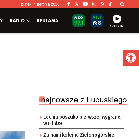
piątek, 7 sierpnia 2026
Y
RADIO
REKLAMA
SŁUCHAJ
Ot
najnowsze z Lubuskiego
Lechia poszuka pierwszej wygranej
w II lidze
Za nami kolejne Zielonogórskie