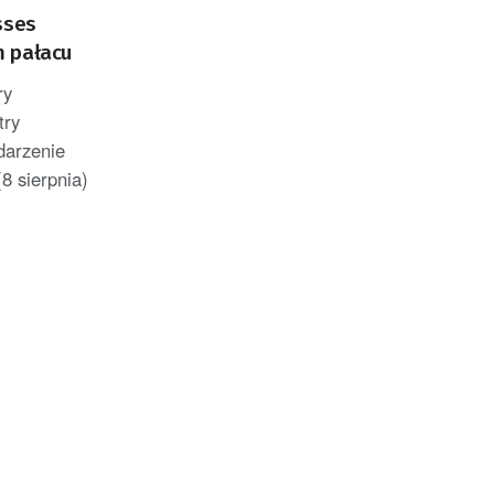
sses
m pałacu
ry
try
darzenie
8 sierpnia)