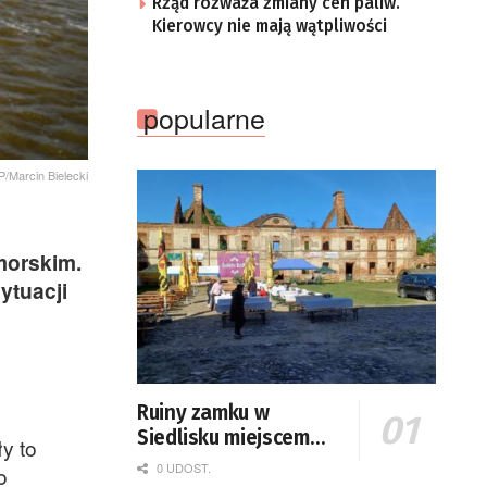
Rząd rozważa zmiany cen paliw.
Kierowcy nie mają wątpliwości
popularne
P/Marcin Bielecki
morskim.
ytuacji
Ruiny zamku w
Siedlisku miejscem
y to
święta plonów
0 UDOST.
o