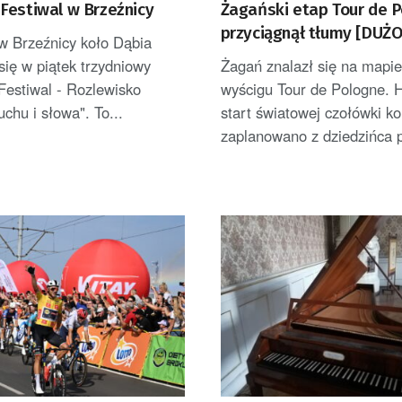
Festiwal w Brzeźnicy
Żagański etap Tour de 
przyciągnął tłumy [DUŻO
w Brzeźnicy koło Dąbia
się w piątek trzydniowy
Żagań znalazł się na mapie 
Festiwal - Rozlewisko
wyścigu Tour de Pologne. 
uchu i słowa". To...
start światowej czołówki ko
zaplanowano z dziedzińca p