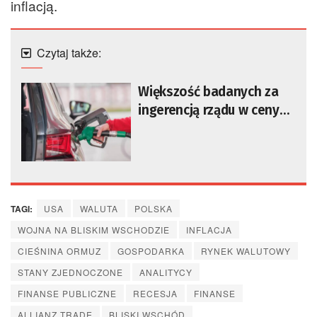
inflacją.
Czytaj także:
Większość badanych za
ingerencją rządu w ceny
paliw
TAGI:
USA
WALUTA
POLSKA
WOJNA NA BLISKIM WSCHODZIE
INFLACJA
CIEŚNINA ORMUZ
GOSPODARKA
RYNEK WALUTOWY
STANY ZJEDNOCZONE
ANALITYCY
FINANSE PUBLICZNE
RECESJA
FINANSE
ALLIANZ TRADE
BLISKI WSCHÓD