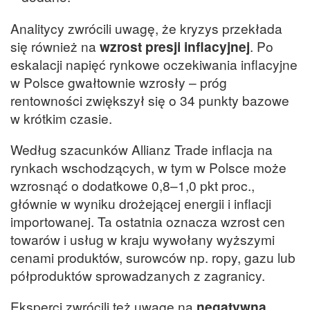
Analitycy zwrócili uwagę, że kryzys przekłada
się również na
wzrost presji inflacyjnej
. Po
eskalacji napięć rynkowe oczekiwania inflacyjne
w Polsce gwałtownie wzrosły – próg
rentowności zwiększył się o 34 punkty bazowe
w krótkim czasie.
Według szacunków Allianz Trade inflacja na
rynkach wschodzących, w tym w Polsce może
wzrosnąć o dodatkowe 0,8–1,0 pkt proc.,
głównie w wyniku drożejącej energii i inflacji
importowanej. Ta ostatnia oznacza wzrost cen
towarów i usług w kraju wywołany wyższymi
cenami produktów, surowców np. ropy, gazu lub
półproduktów sprowadzanych z zagranicy.
Eksperci zwrócili też uwagę na
negatywną