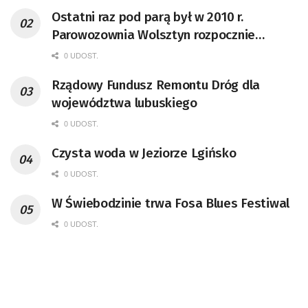
Ostatni raz pod parą był w 2010 r.
Parowozownia Wolsztyn rozpocznie
remont unikatowego Tr5-65
0 UDOST.
Rządowy Fundusz Remontu Dróg dla
województwa lubuskiego
0 UDOST.
Czysta woda w Jeziorze Lgińsko
0 UDOST.
W Świebodzinie trwa Fosa Blues Festiwal
0 UDOST.