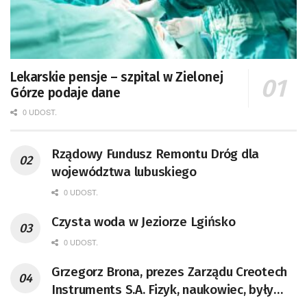
Lekarskie pensje – szpital w Zielonej
Górze podaje dane
0 UDOST.
Rządowy Fundusz Remontu Dróg dla
województwa lubuskiego
0 UDOST.
Czysta woda w Jeziorze Lgińsko
0 UDOST.
Grzegorz Brona, prezes Zarządu Creotech
Instruments S.A. Fizyk, naukowiec, były