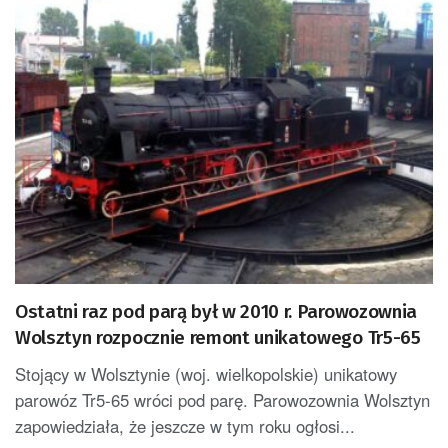
Ostatni raz pod parą był w 2010 r. Parowozownia
Wolsztyn rozpocznie remont unikatowego Tr5-65
Stojący w Wolsztynie (woj. wielkopolskie) unikatowy
parowóz Tr5-65 wróci pod parę. Parowozownia Wolsztyn
zapowiedziała, że jeszcze w tym roku ogłosi...