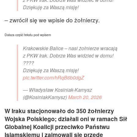
Dziękuję za Waszą misję!
– zwrócił się we wpisie do żołnierzy.
Dalsza część tekstu pod wpisem
Krakowskie Balice – nasi żołnierze wracają
z PKW Irak. Dobrze Was widzieć w domu!
????
Dziękuję za Waszą misję!
pic.twitter.com/hRqB6b0dgZ
— Władysław Kosiniak-Kamysz
(@KosiniakKamysz)
March 20, 2026
W Iraku stacjonowało do 350 żołnierzy
Wojska Polskiego; działali oni w ramach Sił
Globalnej Koalicji przeciwko Państwu
Islamskiemu i zajmowali się przede