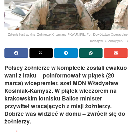
Zdjęcie ilustracyjne. Żołnierze XII zmiany PKWUNIFIL. Fot. Dowództwo Operacyjne
Rodzajów Sił Zbrojnych/FB
Polscy żołnierze w komplecie zostali ewakuo
wani z Iraku – poinformował w piątek (20
marca) wicepremier, szef MON Władysław
Kosiniak-Kamysz. W piątek wieczorem na
krakowskim lotnisku Balice minister
przywitał wracających z misji żołnierzy.
Dobrze was widzieć w domu – zwrócił się do
żołnierzy.