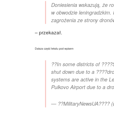
Doniesienia wskazują, że r
w obwodzie leningradzkim. 
zagrożenia ze strony dronó
– przekazał.
Dalsza część tekstu pod wpisem
??In some districts of ????
shut down due to a ????dron
systems are active in the L
Pulkovo Airport due to a dr
— ??MilitaryNewsUA???? (