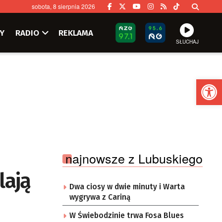
sobota, 8 sierpnia 2026
Y
RADIO
REKLAMA
SŁUCHAJ
Ot
najnowsze z Lubuskiego
lają
Dwa ciosy w dwie minuty i Warta
wygrywa z Cariną
W Świebodzinie trwa Fosa Blues