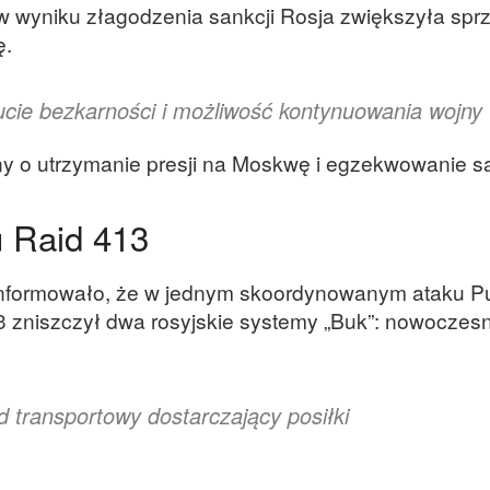
w wyniku złagodzenia sankcji Rosja zwiększyła spr
ę.
ucie bezkarności i możliwość kontynuowania wojny
ny o utrzymanie presji na Moskwę i egzekwowanie sa
u Raid 413
informowało, że w jednym skoordynowanym ataku P
zniszczył dwa rosyjskie systemy „Buk”: nowoczes
 transportowy dostarczający posiłki