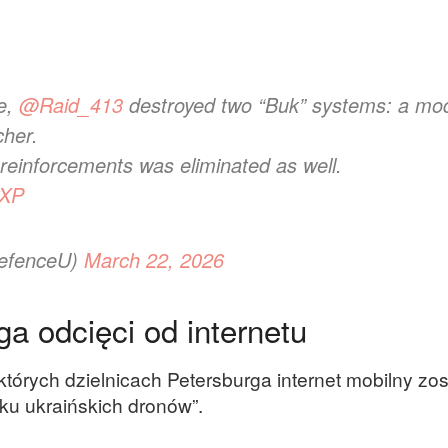
ke,
@Raid_413
destroyed two “Buk” systems: a mo
her.
 reinforcements was eliminated as well.
wXP
DefenceU)
March 22, 2026
a odcięci od internetu
których dzielnicach Petersburga internet mobilny zos
ku ukraińskich dronów”.