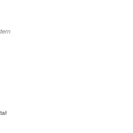
dern
tał