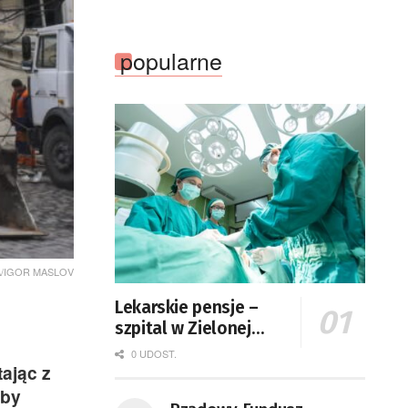
popularne
/EPA/IGOR MASLOV
Lekarskie pensje –
szpital w Zielonej
Górze podaje dane
0 UDOST.
ając z
zby