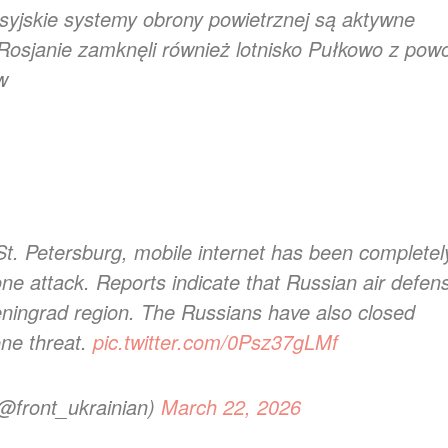
osyjskie systemy obrony powietrznej są aktywne
Rosjanie zamknęli również lotnisko Pułkowo z pow
w
St. Petersburg, mobile internet has been completel
e attack. Reports indicate that Russian air defen
eningrad region. The Russians have also closed
one threat.
pic.twitter.com/0Psz37gLMf
@front_ukrainian)
March 22, 2026