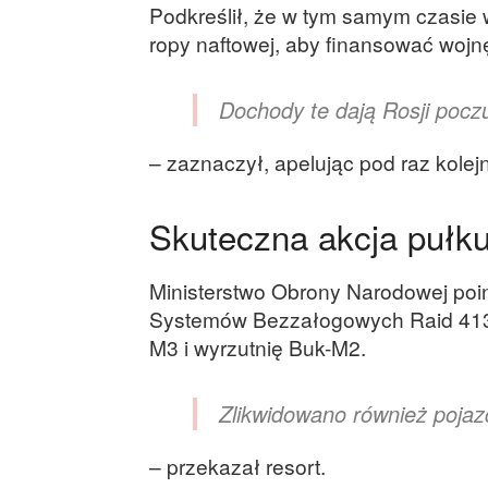
Podkreślił, że w tym samym czasie 
ropy naftowej, aby finansować wojn
Dochody te dają Rosji pocz
– zaznaczył, apelując pod raz kolej
Skuteczna akcja pułk
Ministerstwo Obrony Narodowej po
Systemów Bezzałogowych Raid 413 
M3 i wyrzutnię Buk-M2.
Zlikwidowano również pojazd
– przekazał resort.