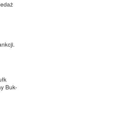
zedaż
Satelitarnych PAN.
nkcji.
ułk
ny Buk-