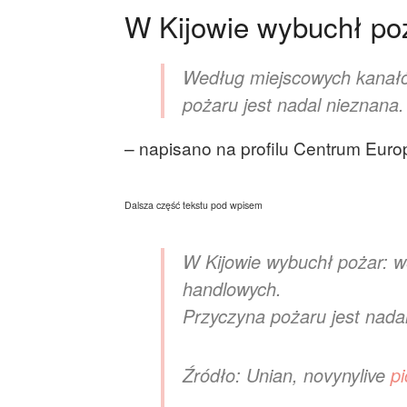
W Kijowie wybuchł po
Według miejscowych kanałó
pożaru jest nadal nieznana.
– napisano na profilu Centrum Europ
Dalsza część tekstu pod wpisem
W Kijowie wybuchł pożar: w
handlowych.
Przyczyna pożaru jest nada
Źródło: Unian, novynylive
p