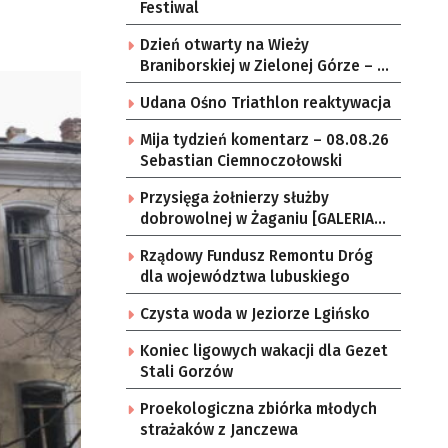
Festiwal
Dzień otwarty na Wieży
Braniborskiej w Zielonej Górze – po
raz ostatni w tym roku
Udana Ośno Triathlon reaktywacja
Mija tydzień komentarz – 08.08.26
Sebastian Ciemnoczołowski
Przysięga żołnierzy służby
dobrowolnej w Żaganiu [GALERIA
ZDJĘĆ]
Rządowy Fundusz Remontu Dróg
dla województwa lubuskiego
Czysta woda w Jeziorze Lgińsko
Koniec ligowych wakacji dla Gezet
Stali Gorzów
Proekologiczna zbiórka młodych
strażaków z Janczewa