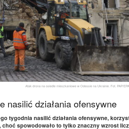
Atak drona na osiedle mieszkaniowe w Odessie na Ukrainie. Fot. PAP
e nasilić działania ofensywne
go tygodnia nasilić działania ofensywne, korzyst
choć spowodowało to tylko znaczny wzrost lic