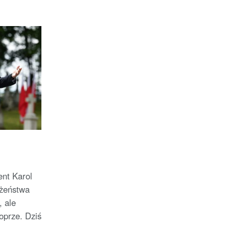
nt Karol
łżeństwa
, ale
oprze. Dziś