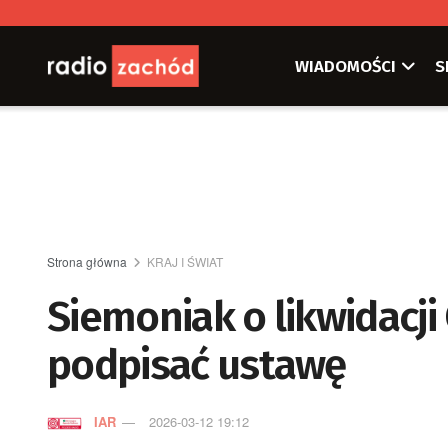
WIADOMOŚCI
S
Strona główna
KRAJ I ŚWIAT
Siemoniak o likwidacji
podpisać ustawę
IAR
2026-03-12 19:12