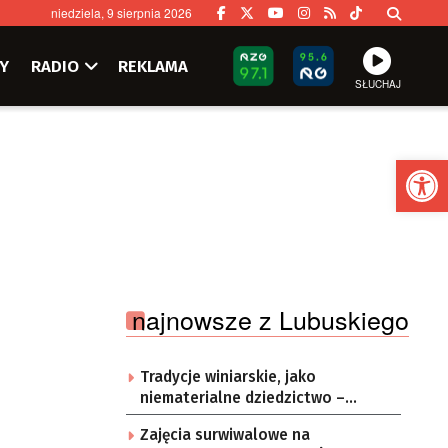
niedziela, 9 sierpnia 2026
Y
RADIO
REKLAMA
SŁUCHAJ
Ot
najnowsze z Lubuskiego
Tradycje winiarskie, jako
niematerialne dziedzictwo –
konsultacje i projekt
Zajęcia surwiwalowe na