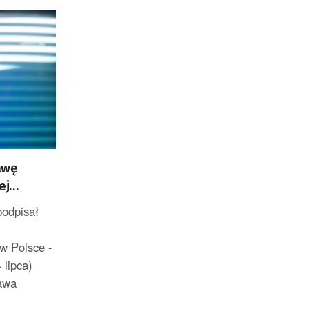
awę
ej
podpisał
 w Polsce -
 lipca)
tawa