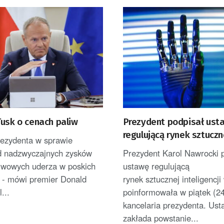
Tusk o cenach paliw
Prezydent podpisał ust
regulującą rynek sztuczn
rezydenta w sprawie
inteligencji w Polsce
d nadzwyczajnych zysków
Prezydent Karol Nawrocki 
liwowych uderza w poskich
ustawę regulującą
 - mówi premier Donald
rynek sztucznej inteligencji
...
poinformowała w piątek (24
kancelaria prezydenta. Us
zakłada powstanie...