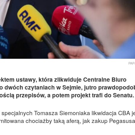
PAP
ktem ustawy, która zlikwiduje Centralne Biuro
 po dwóch czytaniach w Sejmie, jutro prawdopodo
cią przepisów, a potem projekt trafi do Senatu.
b specjalnych Tomasza Siemoniaka likwidacja CBA j
omitowana chociażby taką aferą, jak zakup Pegasusa
.