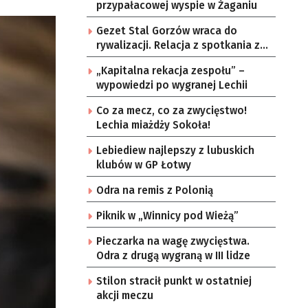
przypałacowej wyspie w Żaganiu
Gezet Stal Gorzów wraca do
rywalizacji. Relacja z spotkania z
częstochowskimi lwami u nas!
„Kapitalna rekacja zespołu” –
wypowiedzi po wygranej Lechii
Co za mecz, co za zwycięstwo!
Lechia miażdży Sokoła!
Lebiediew najlepszy z lubuskich
klubów w GP Łotwy
Odra na remis z Polonią
Piknik w „Winnicy pod Wieżą”
Pieczarka na wagę zwycięstwa.
Odra z drugą wygraną w III lidze
Stilon stracił punkt w ostatniej
akcji meczu