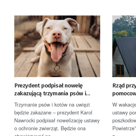
Prezydent podpisał nowelę
Rząd prz
zakazującą trzymania psów i
pomocow
kotów na uwięzi
w „Czyst
Trzymanie psów i kotów na uwięzi
W wakacje
będzie zakazane – prezydent Karol
ustawy po
Nawrocki podpisał nowelizację ustawy
poszkodow
o ochronie zwierząt. Będzie ona
Powietrze
obowiązywać po...
z...