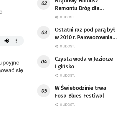
Rządowy Fundusz
Remontu Dróg dla
o
województwa lubuskiego
0 UDOST.
Ostatni raz pod parą był
w 2010 r. Parowozownia
Wolsztyn rozpocznie
0 UDOST.
remont unikatowego Tr5-
Czysta woda w Jeziorze
65
rupcyjne
Lgińsko
mować się
0 UDOST.
W Świebodzinie trwa
Fosa Blues Festiwal
0 UDOST.