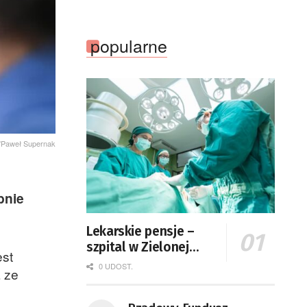
popularne
/Paweł Supernak
bnie
Lekarskie pensje –
szpital w Zielonej
est
Górze podaje dane
0 UDOST.
 ze