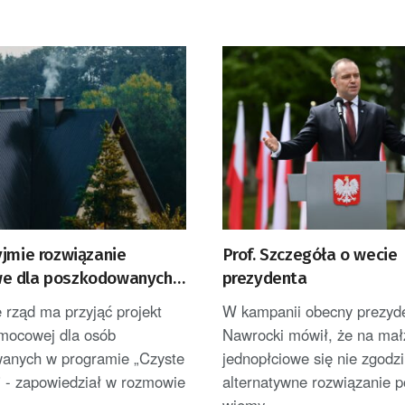
yjmie rozwiązanie
Prof. Szczegóła o wecie
e dla poszkodowanych
prezydenta
ym Powietrzu”
 rząd ma przyjąć projekt
W kampanii obecny prezyde
mocowej dla osób
Nawrocki mówił, że na ma
anych w programie „Czyste
jednopłciowe się nie zgodzi
” - zapowiedział w rozmowie
alternatywne rozwiązanie p
wiemy,...