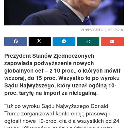
PAP/EPA/YURI GRIPAS / POOL
Prezydent Stanów Zjednoczonych
zapowiada podwyższenie nowych
globalnych ceł – z 10 proc., o których mówił
wczoraj, do 15 proc. Wszystko to po wyroku
Sądu Najwyższego, który uznał ogólną 10-
proc. taryfę na import za nielegalną.
Tuż po wyroku Sądu Najwyższego Donald
Trump zorganizował konferencję prasową i
ogłosił nowe 10-proc. cła dla wszystkich od 24
lutego. Kilkanaście godzin później na swoim