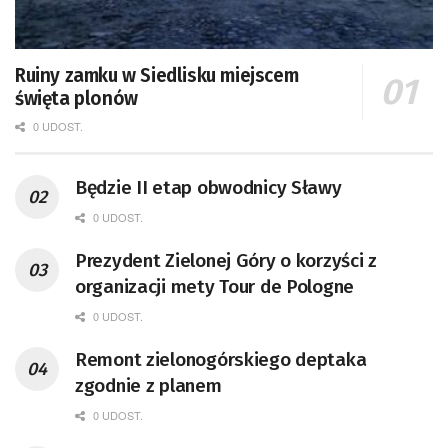
Ruiny zamku w Siedlisku miejscem
święta plonów
0 UDOST.
Będzie II etap obwodnicy Sławy
0 UDOST.
Prezydent Zielonej Góry o korzyści z
organizacji mety Tour de Pologne
0 UDOST.
Remont zielonogórskiego deptaka
zgodnie z planem
0 UDOST.