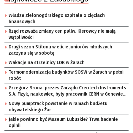
Władze zielonogórskiego szpitala o cięciach
finansowych
Rząd rozważa zmiany cen paliw. Kierowcy nie mają
wątpliwości
Drugi sezon Stilonu w elicie juniorów młodszych
zaczyna się w sobotę
Wakacje na strzelnicy LOK w Żarach
Termomodernizacja budynków SOSW w Żarach w pełni
robót
Grzegorz Brona, prezes Zarządu Creotech Instruments
S.A. Fizyk, naukowiec, były pracownik CERN w Genewie,
przedsiębiorca i nauczyciel akademicki, doktor
Nowy pumptrack powstanie w ramach budżetu
habilitowany nauk fizycznych, koordynator Rady
obywatelskiego Żar
Sektorowej ds. Kompetencji Przemysłu Lotniczo-
Kosmicznego oraz członek Komitetu Badań
Jakie powinno być Muzeum Lubuskie? Trwa badanie
Kosmicznych i Satelitarnych PAN.
opinii