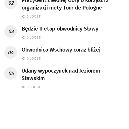
Prezydent Zielonej Góry o korzyści z
organizacji mety Tour de Pologne
0 UDOST.
Będzie II etap obwodnicy Sławy
0 UDOST.
Obwodnica Wschowy coraz bliżej
0 UDOST.
Udany wypoczynek nad Jeziorem
Sławskim
0 UDOST.