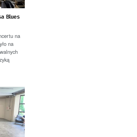
sa Blues
ncertu na
yło na
awalnych
zyką