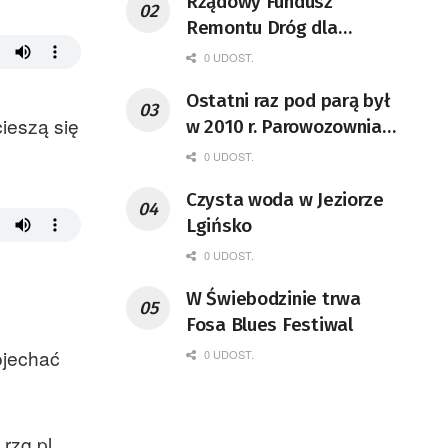
Rządowy Fundusz
Remontu Dróg dla
województwa lubuskiego
0 UDOST.
Ostatni raz pod parą był
cieszą się
w 2010 r. Parowozownia
Wolsztyn rozpocznie
0 UDOST.
remont unikatowego Tr5-
Czysta woda w Jeziorze
65
Lgińsko
0 UDOST.
W Świebodzinie trwa
Fosa Blues Festiwal
ojechać
0 UDOST.
rzg.pl.