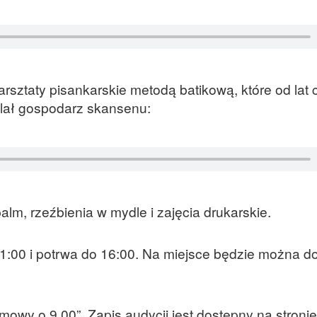
rsztaty pisankarskie metodą batikową, które od lat 
lał gospodarz skansenu:
alm, rzeźbienia w mydle i zajęcia drukarskie.
11:00 i potrwa do 16:00. Na miejsce będzie można d
y o 9.00”. Zapis audycji jest dostępny na stronie 