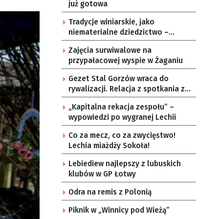
już gotowa
Tradycje winiarskie, jako
niematerialne dziedzictwo –
konsultacje i projekt
Zajęcia surwiwalowe na
przypałacowej wyspie w Żaganiu
Gezet Stal Gorzów wraca do
rywalizacji. Relacja z spotkania z
częstochowskimi lwami u nas!
„Kapitalna rekacja zespołu” –
wypowiedzi po wygranej Lechii
Co za mecz, co za zwycięstwo!
Lechia miażdży Sokoła!
Lebiediew najlepszy z lubuskich
klubów w GP Łotwy
Odra na remis z Polonią
Piknik w „Winnicy pod Wieżą”