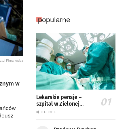
popularne
sztof Filmanowicz
cznym w
Lekarskie pensje –
szpital w Zielonej
kańców
Górze podaje dane
0 UDOST.
adeusz