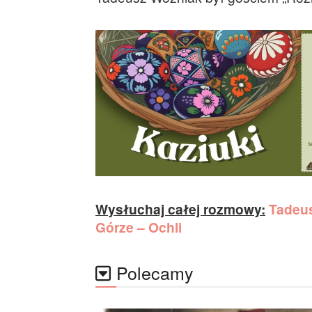
Wysłuchaj całej rozmowy:
Tadeus
Górze – Ochli
Polecamy