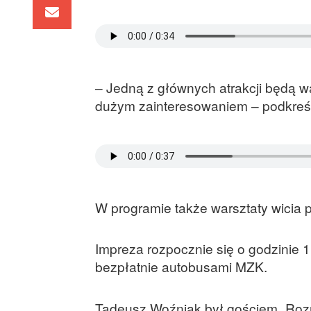
– Jedną z głównych atrakcji będą wa
dużym zainteresowaniem – podkreś
W programie także warsztaty wicia p
Impreza rozpocznie się o godzinie 
bezpłatnie autobusami MZK.
Tadeusz Woźniak był gościem „Rozmow