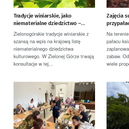
Tradycje winiarskie, jako
Zajęcia 
niematerialne dziedzictwo –
przypała
konsultacje i projekt
Zielonogórskie tradycje winiarskie z
Na tereni
szansą na wpis na krajową listę
pałacu ks
niematerialnego dziedzictwa
zaplanowa
kulturowego. W Zielonej Górze trwają
zabaw. Od
konsultacje w tej...
wiele propo