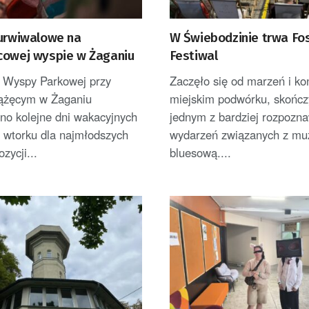
surwiwalowe na
W Świebodzinie trwa Fo
cowej wyspie w Żaganiu
Festiwal
e Wyspy Parkowej przy
Zaczęło się od marzeń i ko
iążęcym w Żaganiu
miejskim podwórku, skończ
no kolejne dni wakacyjnych
jednym z bardziej rozpozn
 wtorku dla najmłodszych
wydarzeń związanych z mu
zycji...
bluesową....