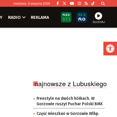
niedziela, 9 sierpnia 2026
Y
RADIO
REKLAMA
SŁUCHAJ
Ot
najnowsze z Lubuskiego
Freestyle na dwóch kółkach. W
Gorzowie ruszył Puchar Polski BMX
Część mieszkań w Gorzowie Wlkp.