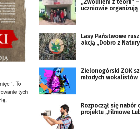
„Zwolnieni z teorii” –
uczniowie organizują
dla Laury Wolniewicz
Lasy Państwowe rusz
akcją „Dobro z Natury
Zielonogórski ZOK s
młodych wokalistów
ięci”. To
rowanie tych
rię,
Rozpoczął się nabór 
projektu „Filmowe Lu