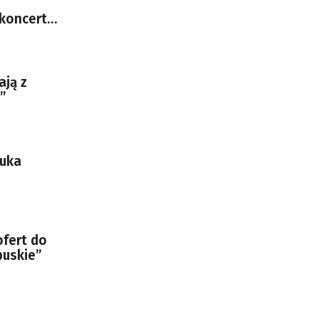
 koncert
ają z
”
zuka
ofert do
buskie”