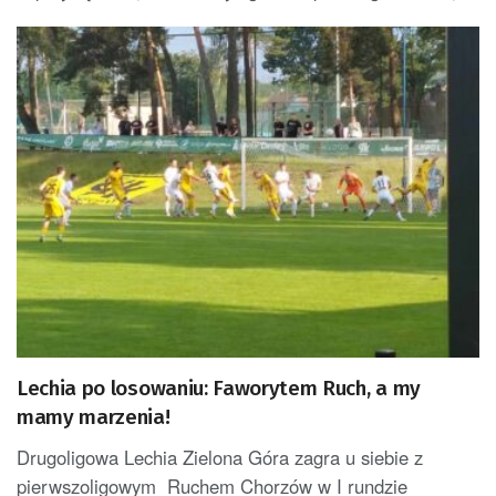
Lechia po losowaniu: Faworytem Ruch, a my
mamy marzenia!
Drugoligowa Lechia Zielona Góra zagra u siebie z
pierwszoligowym Ruchem Chorzów w I rundzie