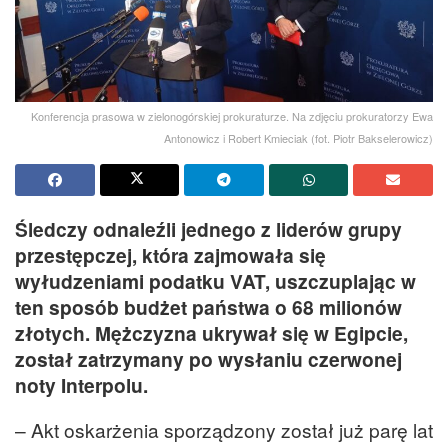
Konferencja prasowa w zielonogórskiej prokuraturze. Na zdjęciu prokuratorzy Ewa
Antonowicz i Robert Kmieciak (fot. Piotr Bakselerowicz)
Śledczy odnaleźli jednego z liderów grupy
przestępczej, która zajmowała się
wyłudzeniami podatku VAT, uszczuplając w
ten sposób budżet państwa o 68 milionów
złotych. Mężczyzna ukrywał się w Egipcie,
został zatrzymany po wysłaniu czerwonej
noty Interpolu.
– Akt oskarżenia sporządzony został już parę lat