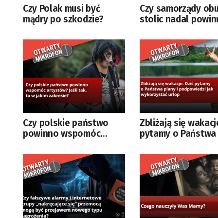
Czy Polak musi być
Czy samorządy ob
mądry po szkodzie?
stolic nadal powin
dokładać Stali i
Falubazowi pieniąd
Jeśli tak – to do j
poziomu?
Czy polskie państwo
Zbliżają się wakacj
powinno wspomóc
pytamy o Państwa
artystów? Jeśli tak, to w
i podpowiedzi jak
jakim zakresie?
wykorzystać urlop