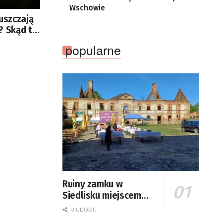
Wschowie
uszczają
? Skąd ta
niu
popularne
ikatu?
Ruiny zamku w
Siedlisku miejscem
święta plonów
0 UDOST.