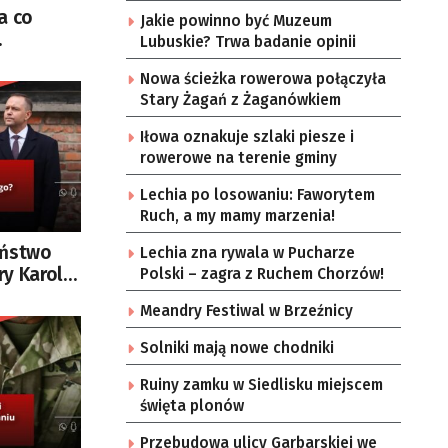
Żar
a co
Jakie powinno być Muzeum
Lubuskie? Trwa badanie opinii
relacjach
Nowa ścieżka rowerowa połączyła
?
Stary Żagań z Żaganówkiem
Iłowa oznakuje szlaki piesze i
rowerowe na terenie gminy
Lechia po losowaniu: Faworytem
Ruch, a my mamy marzenia!
aństwo
Lechia zna rywala w Pucharze
ry Karola
Polski – zagra z Ruchem Chorzów!
Meandry Festiwal w Brzeźnicy
Solniki mają nowe chodniki
Ruiny zamku w Siedlisku miejscem
święta plonów
Przebudowa ulicy Garbarskiej we