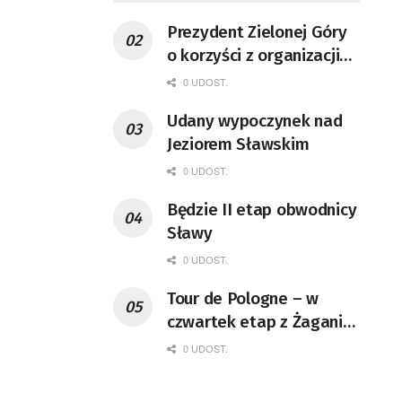
Prezydent Zielonej Góry
o korzyści z organizacji
mety Tour de Pologne
0 UDOST.
Udany wypoczynek nad
Jeziorem Sławskim
0 UDOST.
Będzie II etap obwodnicy
Sławy
0 UDOST.
Tour de Pologne – w
czwartek etap z Żagania
do Karpacza
0 UDOST.