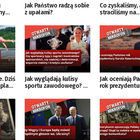
u
Jak Państwo radzą sobie
Co zyskaliśmy, 
ny
z upałami?
straciliśmy na
zamieszaniu w 
ze?
Polski i Ukrainy
akiego
e. Dziś
Jak wyglądają kulisy
Jak oceniają P
 plany
sportu zawodowego?
rok prezydentu
Czy sportowcy żyją z
Nawrockiego?
?
nagród i kontraktów
sponsorskich, czy
częściej z determinacji,
wsparcia rodziny i
kredytu zaufania?