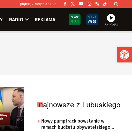
piątek, 7 sierpnia 2026
Y
RADIO
REKLAMA
SŁUCHAJ
Ot
najnowsze z Lubuskiego
Nowy pumptrack powstanie w
ramach budżetu obywatelskiego