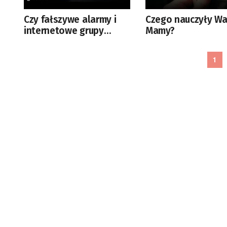
Czy fałszywe alarmy i
Czego nauczyły W
internetowe grupy
Mamy?
„nakręcające się”
przemocą mogą być
1
przejawem nowego typu
zagrożenia?