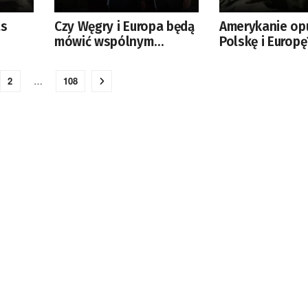
as
Czy Węgry i Europa będą
Amerykanie op
mówić wspólnym
Polskę i Europę
głosem ws. Ukrainy?
zwłoka w wyda
jasnego komun
2
…
108