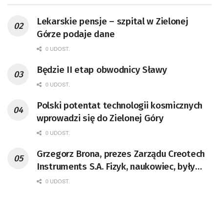
Lekarskie pensje – szpital w Zielonej
Górze podaje dane
0 UDOST.
Będzie II etap obwodnicy Sławy
0 UDOST.
Polski potentat technologii kosmicznych
wprowadzi się do Zielonej Góry
0 UDOST.
Grzegorz Brona, prezes Zarządu Creotech
Instruments S.A. Fizyk, naukowiec, były
pracownik CERN w Genewie,
0 UDOST.
przedsiębiorca i nauczyciel akademicki,
doktor habilitowany nauk fizycznych,
koordynator Rady Sektorowej ds.