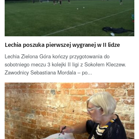
Lechia poszuka pierwszej wygranej w II lidze
Lechia Zielona Góra kończy przygotowania do
sobotniego meczu 3 kolejki II ligi z Sokołem Kleczew.
Zawodnicy Sebastiana Mordala – po...