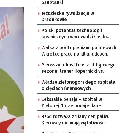
Szeptanki
Jeździecka rywalizacja w
Drzonkowie
Polski potentat technologii
kosmicznych wprowadzi się do
Zielonej Góry
Walka z podtopieniami po ulewach.
Wkrótce prace na kilku ulicach
Gorzowa
Pierwszy lubuski mecz III-ligowego
sezonu: trener Kopernicki vs
starzy znajomi
Władze zielonogórskiego szpitala
o cięciach finansowych
Lekarskie pensje – szpital w
Zielonej Górze podaje dane
Rząd rozważa zmiany cen paliw.
Kierowcy nie mają wątpliwości