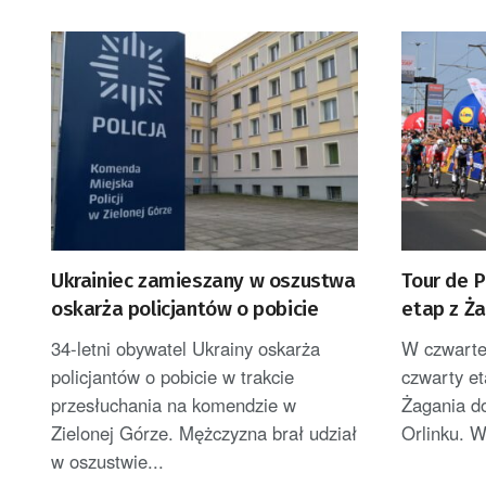
Ukrainiec zamieszany w oszustwa
Tour de 
oskarża policjantów o pobicie
etap z Ż
34-letni obywatel Ukrainy oskarża
W czwartek
policjantów o pobicie w trakcie
czwarty et
przesłuchania na komendzie w
Żagania d
Zielonej Górze. Mężczyzna brał udział
Orlinku. W 
w oszustwie...