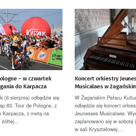
Pologne – w czwartek
Koncert orkiestry Jeune
agania do Karpacza
Musicalaes w żagański
 (6 sierpnia) odbędzie się
W Żagańskim Pałacu Kultu
ap 83. Tour de Pologne, z
odbędzie się koncert orkies
o Karpacza, z metą na
Jeunesses Musicalaes. Wy
żółtej...
zaplanowano się w sobotę (
w sali Kryształowej....