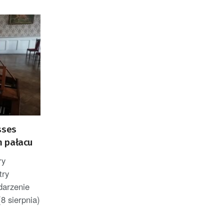
sses
m pałacu
ry
try
darzenie
8 sierpnia)