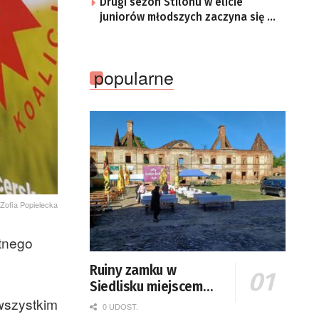
Drugi sezon Stilonu w elicie
juniorów młodszych zaczyna się w
sobotę
popularne
 Zofia Popielecka
tnego
Ruiny zamku w
Siedlisku miejscem
wszystkim
święta plonów
0 UDOST.