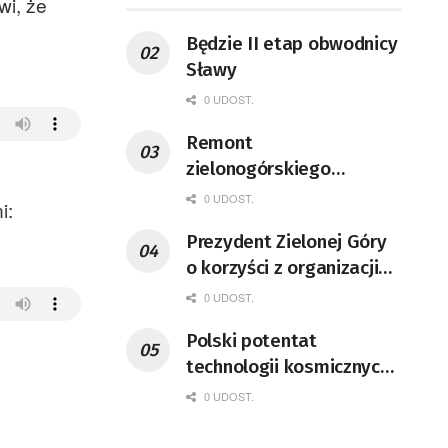
wi, że
Będzie II etap obwodnicy
Sławy
0 UDOST.
Remont
zielonogórskiego
deptaka zgodnie z
0 UDOST.
i:
planem
Prezydent Zielonej Góry
o korzyści z organizacji
mety Tour de Pologne
0 UDOST.
Polski potentat
technologii kosmicznych
wprowadzi się do Zielonej
0 UDOST.
Góry