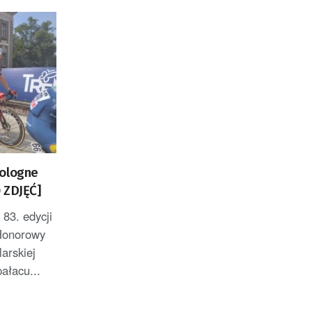
Pologne
 ZDJĘĆ]
83. edycji
Honorowy
larskiej
ałacu...