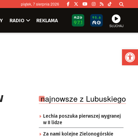
piątek, 7 sierpnia 2026
Y
RADIO
REKLAMA
SŁUCHAJ
Ot
w
najnowsze z Lubuskiego
Lechia poszuka pierwszej wygranej
w II lidze
Za nami kolejne Zielonogórskie