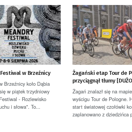
Festiwal w Brzeźnicy
Żagański etap Tour de 
przyciągnął tłumy [DUŻO
w Brzeźnicy koło Dąbia
się w piątek trzydniowy
Żagań znalazł się na mapie 
Festiwal - Rozlewisko
wyścigu Tour de Pologne. 
uchu i słowa". To...
start światowej czołówki ko
zaplanowano z dziedzińca p