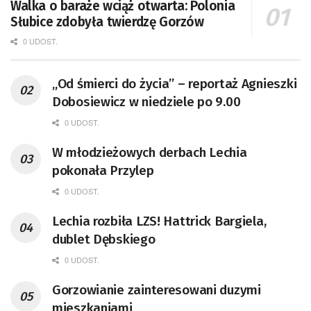
Walka o baraże wciąż otwarta: Polonia
Słubice zdobyła twierdzę Gorzów
0 UDOST.
„Od śmierci do życia” – reportaż Agnieszki
Dobosiewicz w niedziele po 9.00
0 UDOST.
W młodzieżowych derbach Lechia
pokonała Przylep
0 UDOST.
Lechia rozbiła LZS! Hattrick Bargiela,
dublet Dębskiego
0 UDOST.
Gorzowianie zainteresowani duzymi
mieszkaniami