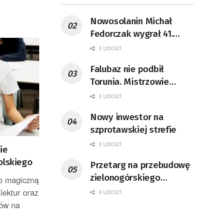
Nowosolanin Michał
Fedorczak wygrał 41.
Półmaraton Solan
0 UDOST.
Falubaz nie podbił
Torunia. Mistrzowie
Polski lepsi od
0 UDOST.
Zielonogórzan
Nowy inwestor na
szprotawskiej strefie
0 UDOST.
ie
olskiego
Przetarg na przebudowę
zielonogórskiego
o magiczną
deptaka ma ruszyć
lektur oraz
0 UDOST.
jeszcze w maju
ków na