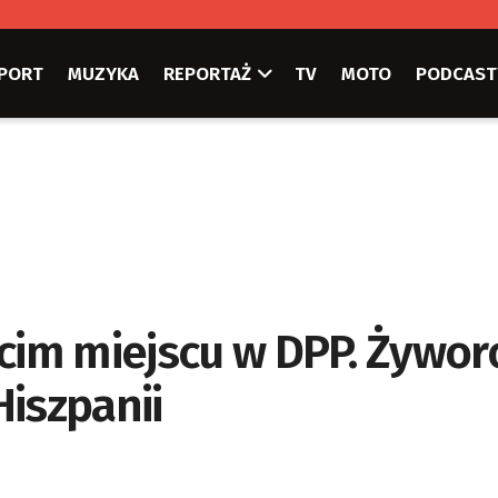
PORT
MUZYKA
REPORTAŻ
TV
MOTO
PODCAST
ecim miejscu w DPP. Żywo
iszpanii