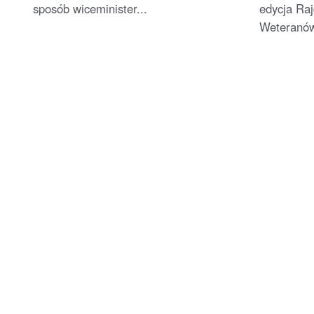
sposób wiceminister...
edycja Ra
Weteranów.