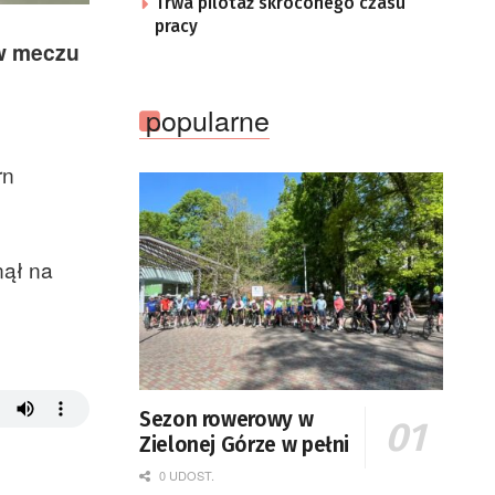
Trwa pilotaż skróconego czasu
pracy
 w meczu
popularne
rn
nął na
Sezon rowerowy w
Zielonej Górze w pełni
0 UDOST.