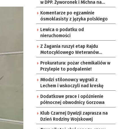
w DPP. Żyworonek i Michna na
podium w Hiszpanii
Komentarze po egzaminie
ósmoklasisty z języka polskiego
Lewica o podatku od
nieruchomości
Z Żagania ruszył etap Rajdu
Motocyklowego Weteranów
[ZDJĘCIA]
Prokuratura: pożar chemikaliów w
Przylepie to podpalenie!
Młodzi stilonowcy wygrali z
Lechem i wskoczyli nad kreskę
Dodatkowe prace i opóźnienie
północnej obwodnicy Gorzowa
Klub Czarnej Dywizji zaprasza na
Dzień Rodziny Wojskowej