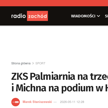
WIADOMOŚCI
S
Strona główna
SPORT
ZKS Palmiarnia na trz
i Michna na podium w H
Marek Staniszewski
2026-05-11 12:28