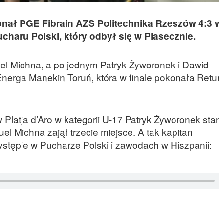
onał PGE Fibrain AZS Politechnika Rzeszów 4:3
charu Polski, który odbył się w Piasecznie.
l Michna, a po jednym Patryk Żyworonek i Dawid
Energa Manekin Toruń, która w finale pokonała Retu
latja d’Aro w kategorii U-17 Patryk Żyworonek sta
l Michna zajął trzecie miejsce. A tak kapitan
stępie w Pucharze Polski i zawodach w Hiszpanii: