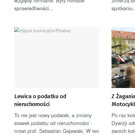
względy formalne. Były minister
zmierzą s
sprawiedliwości...
spotkaniu.
Lewica o podatku od
Z Żagania
nieruchomości
Motocyk
[ZDJĘCIA]
To nie jest nowy podatek, a zmiany
Po raz kol
stawek podatku od nieruchomości -
Dywizji o
mówi prof. Sebastian Gajewski. W ten
swoich kol