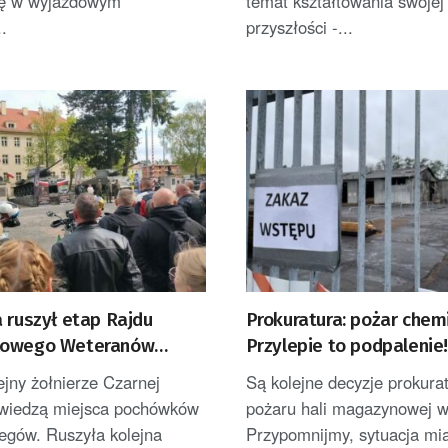
ię w wyjazdowym
temat kształtowania swojej
..
przyszłości -...
 ruszył etap Rajdu
Prokuratura: pożar chem
lowego Weteranów
Przylepie to podpalenie
ejny żołnierze Czarnej
Są kolejne decyzje prokura
dwiedzą miejsca pochówków
pożaru hali magazynowej w
egów. Ruszyła kolejna
Przypomnijmy, sytuacja mia