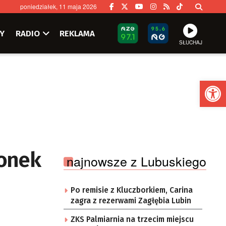
poniedziałek, 11 maja 2026
Y
RADIO
REKLAMA
SŁUCHAJ
Ot
ronek
najnowsze z Lubuskiego
Po remisie z Kluczborkiem, Carina
zagra z rezerwami Zagłębia Lubin
ZKS Palmiarnia na trzecim miejscu