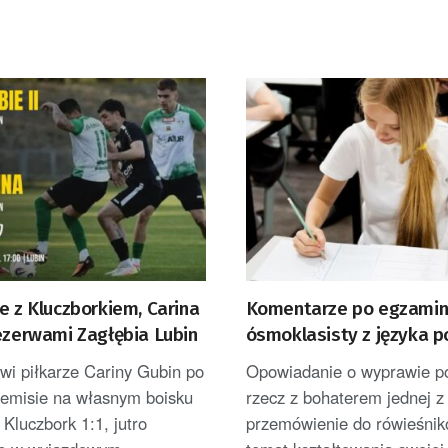
e z Kluczborkiem, Carina
Komentarze po egzamin
ezerwami Zagłębia Lubin
ósmoklasisty z języka p
owi piłkarze Cariny Gubin po
Opowiadanie o wyprawie p
remisie na własnym boisku
rzecz z bohaterem jednej z 
luczbork 1:1, jutro
przemówienie do rówieśni