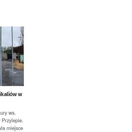
ikaliów w
!
tury ws.
 Przylepie.
ła miejsce