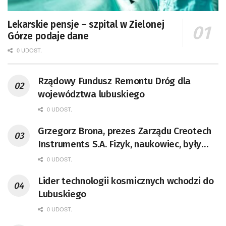
Lekarskie pensje – szpital w Zielonej
Górze podaje dane
0 UDOST.
Rządowy Fundusz Remontu Dróg dla
województwa lubuskiego
0 UDOST.
Grzegorz Brona, prezes Zarządu Creotech
Instruments S.A. Fizyk, naukowiec, były
pracownik CERN w Genewie,
0 UDOST.
przedsiębiorca i nauczyciel akademicki,
Lider technologii kosmicznych wchodzi do
doktor habilitowany nauk fizycznych,
Lubuskiego
koordynator Rady Sektorowej ds.
Kompetencji Przemysłu Lotniczo-
0 UDOST.
Kosmicznego oraz członek Komitetu