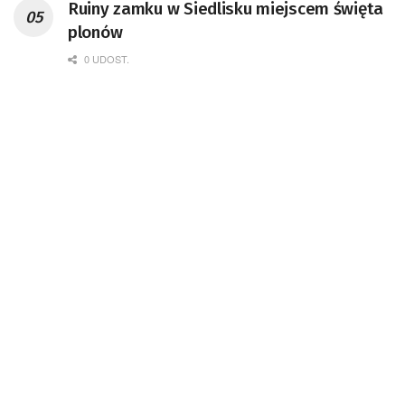
Ruiny zamku w Siedlisku miejscem święta
Badań Kosmicznych i Satelitarnych PAN.
plonów
0 UDOST.