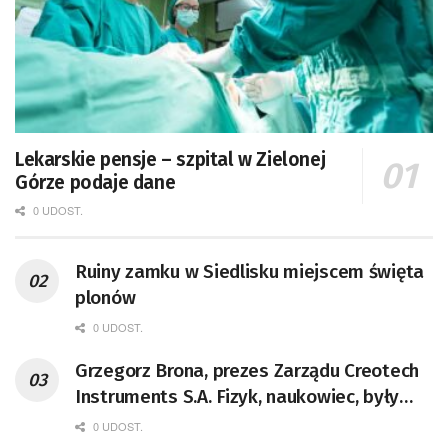
Lekarskie pensje – szpital w Zielonej
Górze podaje dane
0 UDOST.
Ruiny zamku w Siedlisku miejscem święta
plonów
0 UDOST.
Grzegorz Brona, prezes Zarządu Creotech
Instruments S.A. Fizyk, naukowiec, były
pracownik CERN w Genewie,
0 UDOST.