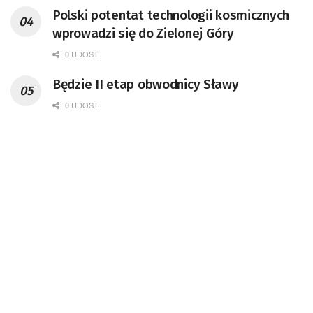
przedsiębiorca i nauczyciel akademicki,
Polski potentat technologii kosmicznych
doktor habilitowany nauk fizycznych,
wprowadzi się do Zielonej Góry
koordynator Rady Sektorowej ds.
Kompetencji Przemysłu Lotniczo-
0 UDOST.
Kosmicznego oraz członek Komitetu
Będzie II etap obwodnicy Sławy
Badań Kosmicznych i Satelitarnych PAN.
0 UDOST.