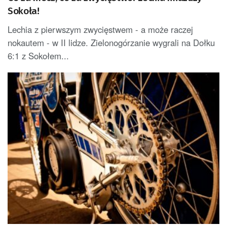
Sokoła!
Lechia z pierwszym zwycięstwem - a może raczej
nokautem - w II lidze. Zielonogórzanie wygrali na Dołku
6:1 z Sokołem...