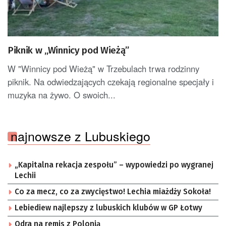
Piknik w „Winnicy pod Wieżą”
W "Winnicy pod Wieżą" w Trzebulach trwa rodzinny
piknik. Na odwiedzających czekają regionalne specjały i
muzyka na żywo. O swoich...
najnowsze z Lubuskiego
„Kapitalna rekacja zespołu” – wypowiedzi po wygranej
Lechii
Co za mecz, co za zwycięstwo! Lechia miażdży Sokoła!
Lebiediew najlepszy z lubuskich klubów w GP Łotwy
Odra na remis z Polonią