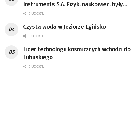
Instruments S.A. Fizyk, naukowiec, były
pracownik CERN w Genewie,
0 UDOST.
przedsiębiorca i nauczyciel akademicki,
Czysta woda w Jeziorze Lgińsko
doktor habilitowany nauk fizycznych,
koordynator Rady Sektorowej ds.
0 UDOST.
Kompetencji Przemysłu Lotniczo-
Lider technologii kosmicznych wchodzi do
Kosmicznego oraz członek Komitetu
Lubuskiego
Badań Kosmicznych i Satelitarnych PAN.
0 UDOST.