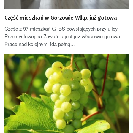
Część mieszkań w Gorzowie Wlkp. już gotowa
Część z 97 mieszkań GTBS powstających przy ulicy
Przemysłowej na Zawarciu jest już właściwie gotowa.
Prace nad kolejnymi idą pełną...