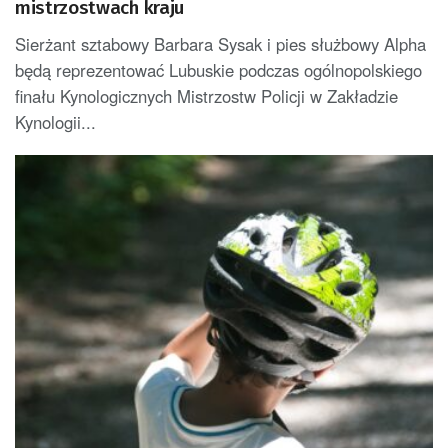
mistrzostwach kraju
Sierżant sztabowy Barbara Sysak i pies służbowy Alpha
będą reprezentować Lubuskie podczas ogólnopolskiego
finału Kynologicznych Mistrzostw Policji w Zakładzie
Kynologii...