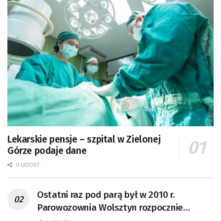
Lekarskie pensje – szpital w Zielonej
Górze podaje dane
0 UDOST.
Ostatni raz pod parą był w 2010 r.
Parowozownia Wolsztyn rozpocznie
remont unikatowego Tr5-65