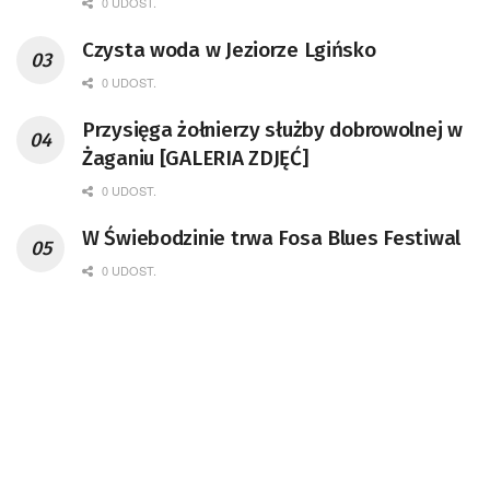
0 UDOST.
Czysta woda w Jeziorze Lgińsko
0 UDOST.
Przysięga żołnierzy służby dobrowolnej w
Żaganiu [GALERIA ZDJĘĆ]
0 UDOST.
W Świebodzinie trwa Fosa Blues Festiwal
0 UDOST.