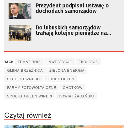
Prezydent podpisał ustawę o
dochodach samorządów
Do lubuskich samorządów
trafiają kolejne pieniądze na
remonty dróg
TAGI:
TEMAT DNIA
INWESTYCJE
EKOLOGIA
GMINA BRZEŹNICA
ZIELONA ENERGIA
STREFA BIZNESU
GRUPA ORLEN
FARMY FOTOWOLTAICZNE
CHOTKÓW
SPÓŁKA ORLEN WIND 3
POWIAT ŻAGAŃSKI
Czytaj również