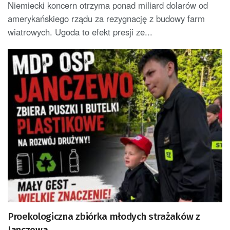
Niemiecki koncern otrzyma ponad miliard dolarów od
amerykańskiego rządu za rezygnację z budowy farm
wiatrowych. Ugoda to efekt presji ze...
Proekologiczna zbiórka młodych strażaków z
Janczewa