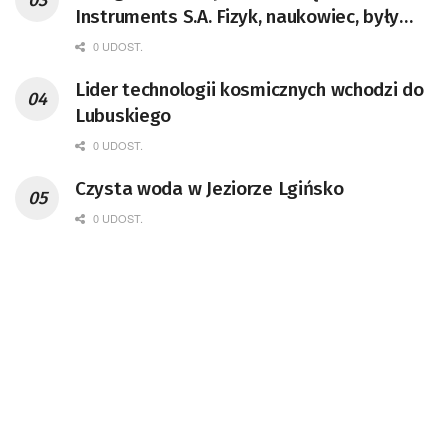
Instruments S.A. Fizyk, naukowiec, były
pracownik CERN w Genewie,
0 UDOST.
przedsiębiorca i nauczyciel akademicki,
Lider technologii kosmicznych wchodzi do
doktor habilitowany nauk fizycznych,
Lubuskiego
koordynator Rady Sektorowej ds.
Kompetencji Przemysłu Lotniczo-
0 UDOST.
Kosmicznego oraz członek Komitetu
Czysta woda w Jeziorze Lgińsko
Badań Kosmicznych i Satelitarnych PAN.
0 UDOST.