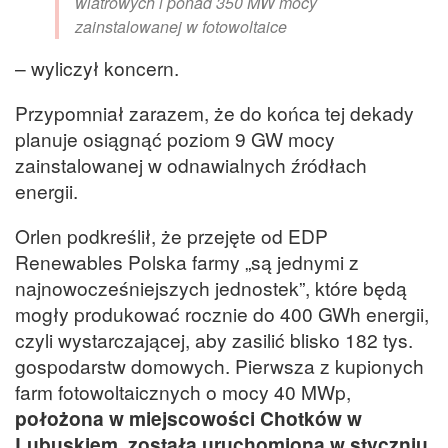
wiatrowych i ponad 350 MW mocy
zainstalowanej w fotowoltaice
– wyliczył koncern.
Przypomniał zarazem, że do końca tej dekady
planuje osiągnąć poziom 9 GW mocy
zainstalowanej w odnawialnych źródłach
energii.
Orlen podkreślił, że przejęte od EDP
Renewables Polska farmy „są jednymi z
najnowocześniejszych jednostek”, które będą
mogły produkować rocznie do 400 GWh energii,
czyli wystarczającej, aby zasilić blisko 182 tys.
gospodarstw domowych. Pierwsza z kupionych
farm fotowoltaicznych o mocy 40 MWp,
położona w miejscowości Chotków w
Lubuskiem, została uruchomiona w styczniu