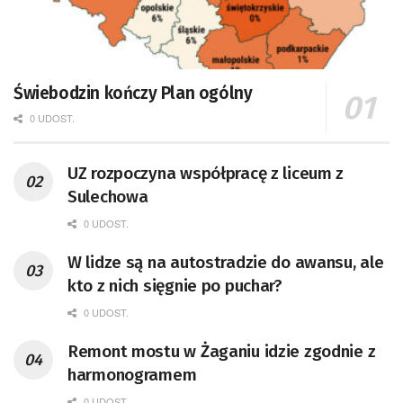
Świebodzin kończy Plan ogólny
0 UDOST.
UZ rozpoczyna współpracę z liceum z
Sulechowa
0 UDOST.
W lidze są na autostradzie do awansu, ale
kto z nich sięgnie po puchar?
0 UDOST.
Remont mostu w Żaganiu idzie zgodnie z
harmonogramem
0 UDOST.