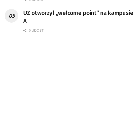
UZ otworzył „welcome point” na kampusie
A
0 UDOST.