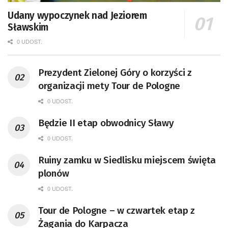
Udany wypoczynek nad Jeziorem
Sławskim
0 UDOST.
Prezydent Zielonej Góry o korzyści z
organizacji mety Tour de Pologne
0 UDOST.
Będzie II etap obwodnicy Sławy
0 UDOST.
Ruiny zamku w Siedlisku miejscem święta
plonów
0 UDOST.
Tour de Pologne – w czwartek etap z
Żagania do Karpacza