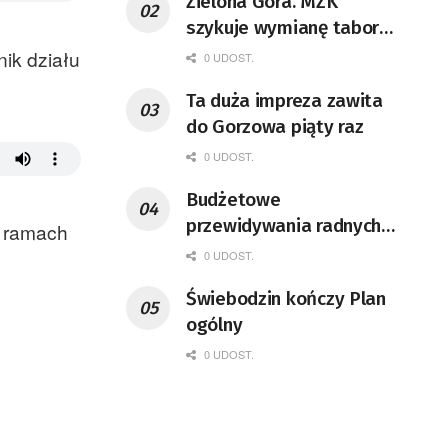
Zielona Góra. MZK
szykuje wymianę taboru i
rozbudowę zajezdni
ik działu
0 UDOST.
Ta duża impreza zawita
do Gorzowa piąty raz
0 UDOST.
Budżetowe
przewidywania radnych
w ramach
sejmiku
0 UDOST.
Świebodzin kończy Plan
ogólny
0 UDOST.