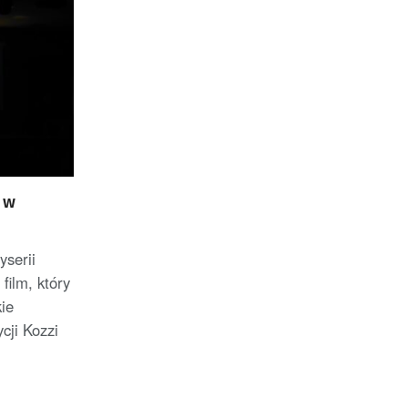
 w
yserii
film, który
ie
cji Kozzi