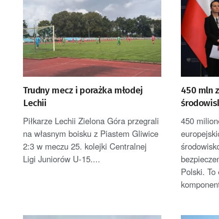
Trudny mecz i porażka młodej
450 mln z
Lechii
środowis
Wschód
Piłkarze Lechii Zielona Góra przegrali
450 milio
na własnym boisku z Piastem Gliwice
europejski
2:3 w meczu 25. kolejki Centralnej
środowisk
Ligi Juniorów U-15....
bezpiecze
Polski. To
komponent