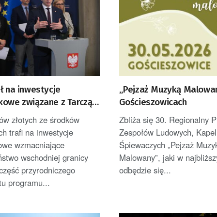
ł na inwestycje
„Pejzaż Muzyką Malowa
kowe związane z Tarczą
Gościeszowicach
nów złotych ze środków
Zbliża się 30. Regionalny 
ch trafi na inwestycje
Zespołów Ludowych, Kapel
owe wzmacniające
Śpiewaczych „Pejzaż Muzy
ństwo wschodniej granicy
Malowany”, jaki w najbliżs
 część przyrodniczego
odbędzie się...
u programu...