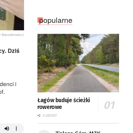
popularne
tr Bakselerowicz)
y. Dziś
denci i
f.
u
Łagów buduje ścieżki
rowerowe
0 UDOST.