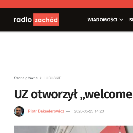
WIADOMOŚCI
S
Strona główna
LUBUSKIE
UZ otworzył „welcome
Piotr Bakselerowicz
2026-05-25 14:23