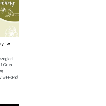
ny” w
Przegląd
 i Grup
ką
zy weekend