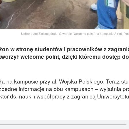
Uniwersytet Zielonogórski. Otwarcie "welcome point" na kampusie A (fot. Pio
kłon w stronę studentów i pracowników z zagranic
tworzył welcome point, dzięki któremu dostęp do
a na kampusie przy al. Wojska Polskiego. Teraz stu
zbędne informacje na obu kampusach – wyjaśnia pro
tor ds. nauki i współpracy z zagranicą Uniwersytet