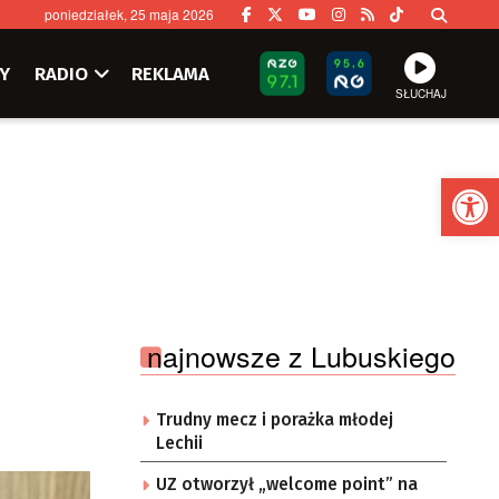
poniedziałek, 25 maja 2026
Y
RADIO
REKLAMA
SŁUCHAJ
Ot
najnowsze z Lubuskiego
Trudny mecz i porażka młodej
Lechii
UZ otworzył „welcome point” na