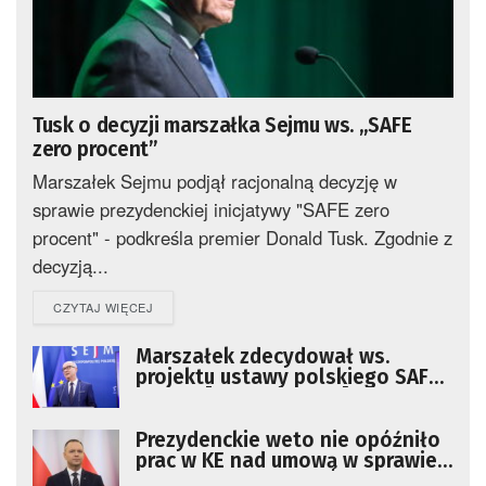
Tusk o decyzji marszałka Sejmu ws. „SAFE
zero procent”
Marszałek Sejmu podjął racjonalną decyzję w
sprawie prezydenckiej inicjatywy "SAFE zero
procent" - podkreśla premier Donald Tusk. Zgodnie z
decyzją...
DETAILS
CZYTAJ WIĘCEJ
Marszałek zdecydował ws.
projektu ustawy polskiego SAFE
0 proc. [AKTUALIZACJA]
Prezydenckie weto nie opóźniło
prac w KE nad umową w sprawie
SAFE