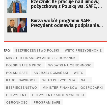
Rzecznik: KE pracuje nad umową
pożyczkową z Polską ws. SAFE, by
wypłacić pieniądze w kwietniu
Burza wokół programu SAFE.
Prezydent odmawia podpisania
ustawy, rząd przyjął „plan B”
[RELACJA]
TAGI:
BEZPIECZEŃSTWO POLSKI
WETO PREZYDENCKIE
MINISTER FINANSÓW ANDRZEJ DOMAŃSKI
POLSKI SAFE 0 PROC.
WYDATKI NA OBRONNOŚĆ
POLSKI SAFE
ANDRZEJ DOMAŃSKI
WETO
KAROL NAWROCKI
WETO PREZYDENTA
SAFE
BEZPIECZEŃSTWO
MINISTER FINANSÓW I GOSPODARKI
PREZYDENT
PREZYDENT KAROL NAWROCKI
OBRONNOŚĆ
PROGRAM SAFE