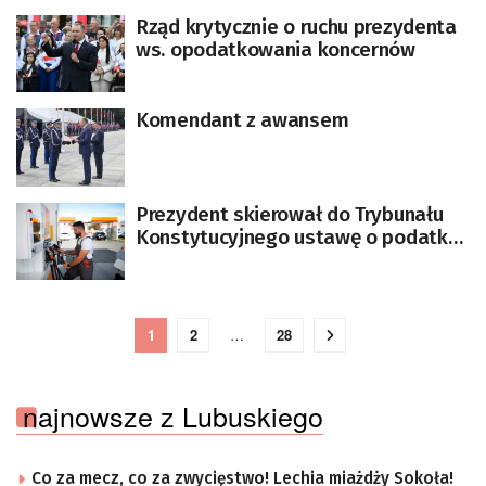
Rząd krytycznie o ruchu prezydenta
ws. opodatkowania koncernów
Komendant z awansem
Prezydent skierował do Trybunału
Konstytucyjnego ustawę o podatku
od nadzwyczajnych zysków firm
paliwowych
1
2
…
28
najnowsze z Lubuskiego
Co za mecz, co za zwycięstwo! Lechia miażdży Sokoła!