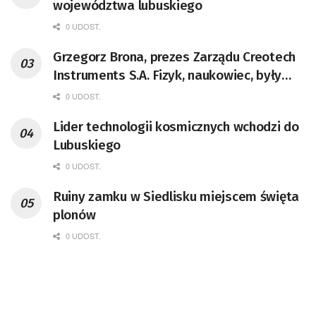
województwa lubuskiego
0 UDOST.
Grzegorz Brona, prezes Zarządu Creotech
Instruments S.A. Fizyk, naukowiec, były
pracownik CERN w Genewie,
0 UDOST.
przedsiębiorca i nauczyciel akademicki,
Lider technologii kosmicznych wchodzi do
doktor habilitowany nauk fizycznych,
Lubuskiego
koordynator Rady Sektorowej ds.
Kompetencji Przemysłu Lotniczo-
0 UDOST.
Kosmicznego oraz członek Komitetu
Ruiny zamku w Siedlisku miejscem święta
Badań Kosmicznych i Satelitarnych PAN.
plonów
0 UDOST.