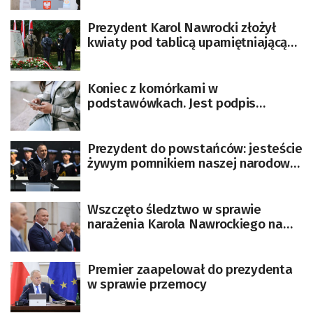
Prezydent Karol Nawrocki złożył
kwiaty pod tablicą upamiętniającą
rzeź Woli
Koniec z komórkami w
podstawówkach. Jest podpis
prezydenta
Prezydent do powstańców: jesteście
żywym pomnikiem naszej narodowej
egzystencji
Wszczęto śledztwo w sprawie
narażenia Karola Nawrockiego na
utratę życia
Premier zaapelował do prezydenta
w sprawie przemocy