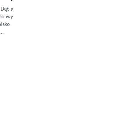
 Dąbia
dniowy
wisko
..