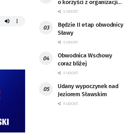
o korzyści z organizacji
mety Tour de Pologne
0 UDOST.
Będzie II etap obwodnicy
Sławy
0 UDOST.
Obwodnica Wschowy
coraz bliżej
0 UDOST.
Udany wypoczynek nad
Jeziorem Sławskim
0 UDOST.