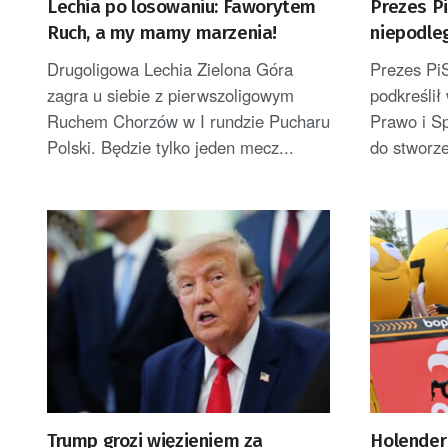
Lechia po losowaniu: Faworytem
Prezes Pi
Ruch, a my mamy marzenia!
niepodle
wykorzys
Drugoligowa Lechia Zielona Góra
Prezes Pi
zagra u siebie z pierwszoligowym
podkreślił
Ruchem Chorzów w I rundzie Pucharu
Prawo i S
Polski. Będzie tylko jeden mecz...
do stworze
Trump grozi więzieniem za
Holender