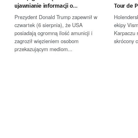
ujawnianie informacji o
Tour de 
uszczuplonych zapasach amunicji
został l
Prezydent Donald Trump zapewnił w
Holenders
czwartek (6 sierpnia), że USA
ekipy Vis
posiadają ogromną ilość amunicji i
Karpaczu 
zagroził więzieniem osobom
skrócony c
przekazującym mediom...