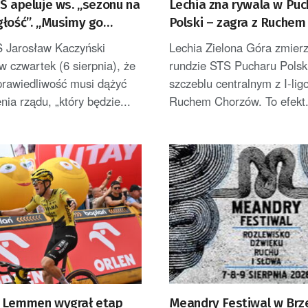
S apeluje ws. „sezonu na
Lechia zna rywala w Puc
głość”. „Musimy go
Polski – zagra z Ruchem
tać”
S Jarosław Kaczyński
Lechia Zielona Góra zmierz
 w czwartek (6 sierpnia), że
rundzie STS Pucharu Polsk
prawiedliwość musi dążyć
szczeblu centralnym z I-li
nia rządu, „który będzie...
Ruchem Chorzów. To efekt.
 Lemmen wygrał etap
Meandry Festiwal w Brz