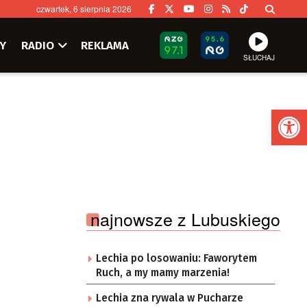
czwartek, 6 sierpnia 2026
Y
RADIO
REKLAMA
SŁUCHAJ
Ot
najnowsze z Lubuskiego
Lechia po losowaniu: Faworytem
Ruch, a my mamy marzenia!
Lechia zna rywala w Pucharze