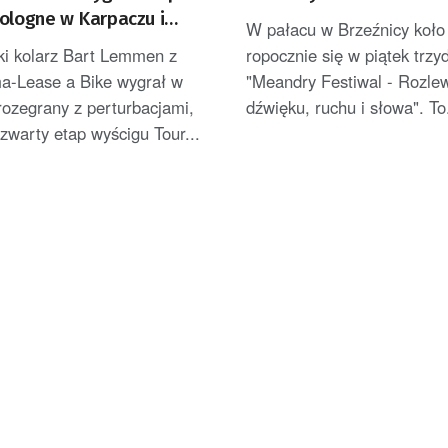
Pologne w Karpaczu i
W pałacu w Brzeźnicy koło
iderem [AKTUALIZACJA]
ki kolarz Bart Lemmen z
ropocznie się w piątek trzy
ma-Lease a Bike wygrał w
"Meandry Festiwal - Rozle
rozegrany z perturbacjami,
dźwięku, ruchu i słowa". To.
zwarty etap wyścigu Tour...