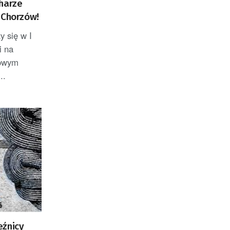
harze
 Chorzów!
y się w I
i na
gowym
..
eźnicy