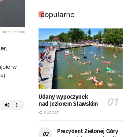
popularne
fot fb Pretorian
er.
ajpierw
ej
Udany wypoczynek
nad Jeziorem Sławskim
0 UDOST.
Prezydent Zielonej Góry