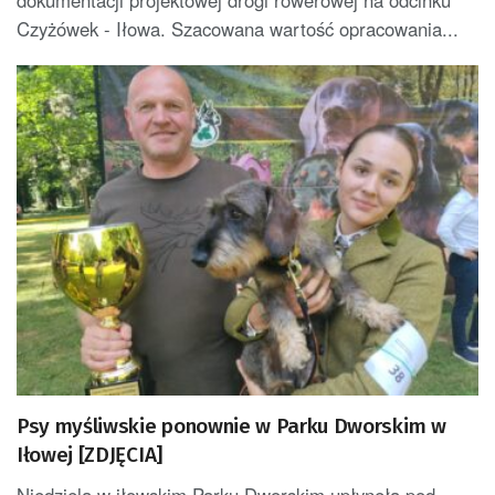
dokumentacji projektowej drogi rowerowej na odcinku
Czyżówek - Iłowa. Szacowana wartość opracowania...
Psy myśliwskie ponownie w Parku Dworskim w
Iłowej [ZDJĘCIA]
Niedziela w iłowskim Parku Dworskim upłynęła pod