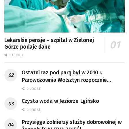
Lekarskie pensje – szpital w Zielonej
Górze podaje dane
0 UDOST.
Ostatni raz pod parą był w 2010 r.
Parowozownia Wolsztyn rozpocznie
remont unikatowego Tr5-65
0 UDOST.
Czysta woda w Jeziorze Lgińsko
0 UDOST.
Przysięga żołnierzy służby dobrowolnej w