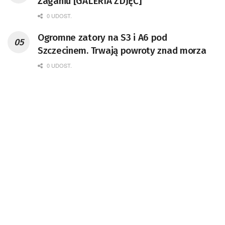
Żaganiu [GALERIA ZDJĘĆ]
0 UDOST.
Ogromne zatory na S3 i A6 pod
Szczecinem. Trwają powroty znad morza
0 UDOST.