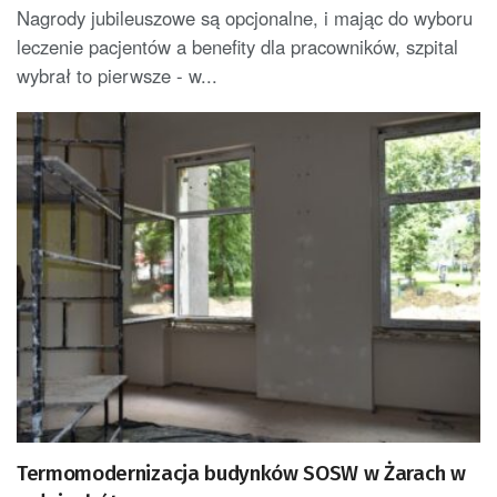
Nagrody jubileuszowe są opcjonalne, i mając do wyboru
leczenie pacjentów a benefity dla pracowników, szpital
wybrał to pierwsze - w...
Termomodernizacja budynków SOSW w Żarach w