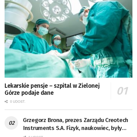
Lekarskie pensje – szpital w Zielonej
Górze podaje dane
0 UDOST.
Grzegorz Brona, prezes Zarządu Creotech
Instruments S.A. Fizyk, naukowiec, były
pracownik CERN w Genewie,