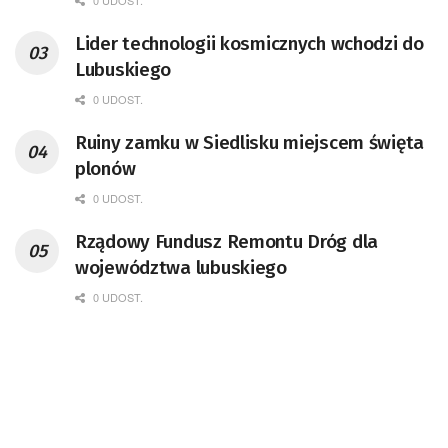
0 UDOST.
przedsiębiorca i nauczyciel akademicki,
Lider technologii kosmicznych wchodzi do
doktor habilitowany nauk fizycznych,
Lubuskiego
koordynator Rady Sektorowej ds.
Kompetencji Przemysłu Lotniczo-
0 UDOST.
Kosmicznego oraz członek Komitetu
Ruiny zamku w Siedlisku miejscem święta
Badań Kosmicznych i Satelitarnych PAN.
plonów
0 UDOST.
Rządowy Fundusz Remontu Dróg dla
województwa lubuskiego
0 UDOST.