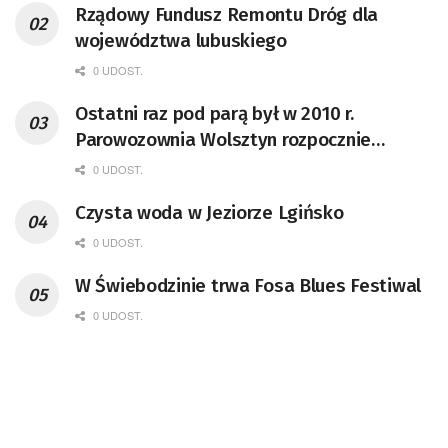
Rządowy Fundusz Remontu Dróg dla
województwa lubuskiego
0 UDOST.
Ostatni raz pod parą był w 2010 r.
Parowozownia Wolsztyn rozpocznie
remont unikatowego Tr5-65
0 UDOST.
Czysta woda w Jeziorze Lgińsko
0 UDOST.
W Świebodzinie trwa Fosa Blues Festiwal
0 UDOST.