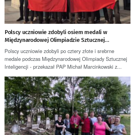
Polscy uczniowie zdobyli osiem medali w
Międzynarodowej Olimpiadzie Sztucznej
Inteligencji
Polscy uczniowie zdobyli po cztery złote i srebrne
medale podczas Międzynarodowej Olimpiady Sztucznej
Inteligencji - przekazał PAP Michał Marcinkowski z...