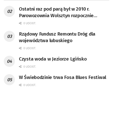
Ostatni raz pod parą był w 2010 r.
Parowozownia Wolsztyn rozpocznie
remont unikatowego Tr5-65
0 UDOST.
Rządowy Fundusz Remontu Dróg dla
województwa lubuskiego
0 UDOST.
Czysta woda w Jeziorze Lgińsko
0 UDOST.
W Świebodzinie trwa Fosa Blues Festiwal
0 UDOST.