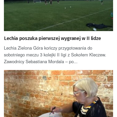
Lechia poszuka pierwszej wygranej w II lidze
Lechia Zielona Góra kończy przygotowania do
sobotniego meczu 3 kolejki II ligi z Sokołem Kleczew.
Zawodnicy Sebastiana Mordala – po...