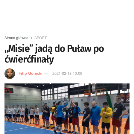
Strona główna
SPORT
„Misie” jadą do Puław po
ćwierćfinały
Filip Górecki
2021-02-18 10:09