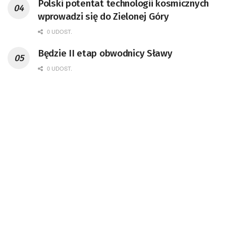
Polski potentat technologii kosmicznych
doktor habilitowany nauk fizycznych,
wprowadzi się do Zielonej Góry
koordynator Rady Sektorowej ds.
Kompetencji Przemysłu Lotniczo-
0 UDOST.
Kosmicznego oraz członek Komitetu
Będzie II etap obwodnicy Sławy
Badań Kosmicznych i Satelitarnych PAN.
0 UDOST.