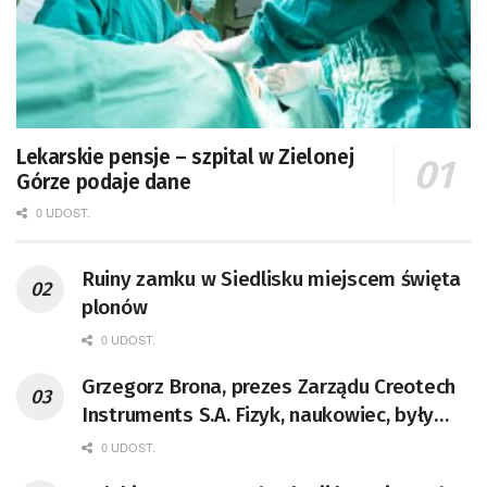
Lekarskie pensje – szpital w Zielonej
Górze podaje dane
0 UDOST.
Ruiny zamku w Siedlisku miejscem święta
plonów
0 UDOST.
Grzegorz Brona, prezes Zarządu Creotech
Instruments S.A. Fizyk, naukowiec, były
pracownik CERN w Genewie,
0 UDOST.
przedsiębiorca i nauczyciel akademicki,