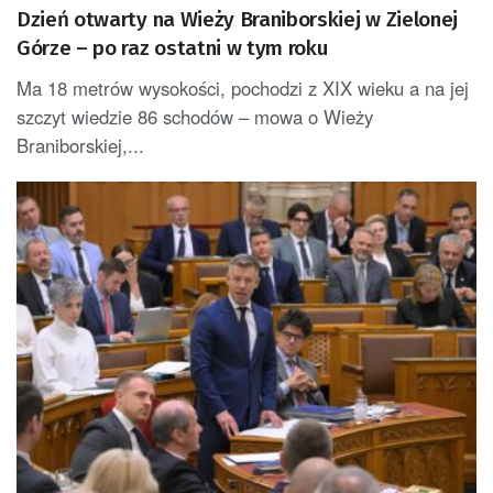
Dzień otwarty na Wieży Braniborskiej w Zielonej
Górze – po raz ostatni w tym roku
Ma 18 metrów wysokości, pochodzi z XIX wieku a na jej
szczyt wiedzie 86 schodów – mowa o Wieży
Braniborskiej,...