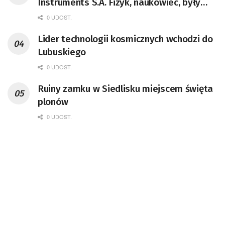
Instruments S.A. Fizyk, naukowiec, były
pracownik CERN w Genewie,
0 UDOST.
przedsiębiorca i nauczyciel akademicki,
Lider technologii kosmicznych wchodzi do
doktor habilitowany nauk fizycznych,
Lubuskiego
koordynator Rady Sektorowej ds.
Kompetencji Przemysłu Lotniczo-
0 UDOST.
Kosmicznego oraz członek Komitetu
Ruiny zamku w Siedlisku miejscem święta
Badań Kosmicznych i Satelitarnych PAN.
plonów
0 UDOST.