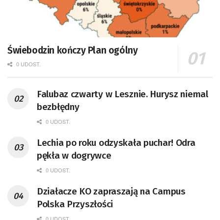
Świebodzin kończy Plan ogólny
0 UDOST.
Falubaz czwarty w Lesznie. Hurysz niemal
bezbłędny
0 UDOST.
Lechia po roku odzyskała puchar! Odra
pękła w dogrywce
0 UDOST.
Działacze KO zapraszają na Campus
Polska Przyszłości
0 UDOST.