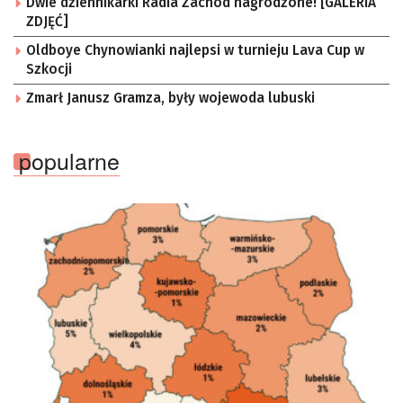
Dwie dziennikarki Radia Zachód nagrodzone! [GALERIA
ZDJĘĆ]
Oldboye Chynowianki najlepsi w turnieju Lava Cup w
Szkocji
Zmarł Janusz Gramza, były wojewoda lubuski
popularne