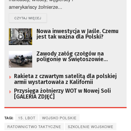
amerykańscy żołnierze...
DETAILS
CZYTAJ WIĘCEJ
Nowa inwestycja w Jaśle. Czemu
jest tak ważna dla Polski?
Zawody załóg czołgów na
poligonie w Świętoszowie
[ZDJĘCIA]
Rakieta z czwartym satelitą dla polskiej
armii wystartowała z Kalifornii
Przysięga żołnierzy WOT w Nowej Soli
[GALERIA ZDJĘĆ]
TAGI:
15. LBOT
WOJSKO POLSKIE
RATOWNICTWO TAKTYCZNE
SZKOLENIE WOJSKOWE