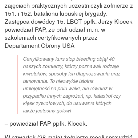
zajęciach praktycznych uczestniczyli żołnierze z
151. i 152. batalionu lubuskiej brygady.
Zastępca dowódcy 15. LBOT ppłk. Jerzy Klocek
powiedział PAP, że brali udział m.in. w
szkoleniach certyfikowanych przez
Departament Obrony USA
Certyfikowany kurs stop bleeding objął 40
naszych żołnierzy, którzy poznawali rodzaje
krwotoków, sposoby ich diagnozowania oraz
tamowania. To niezwykle istotna
umiejętność na polu walki, ale również w
przypadku innych zagrożeń, np. katastrof czy
klęsk żywiołowych, do usuwania których
także jesteśmy gotowi
– powiedział PAP ppłk. Klocek.
W czwartek (28 maja) żołnierze mogli sprawdzić