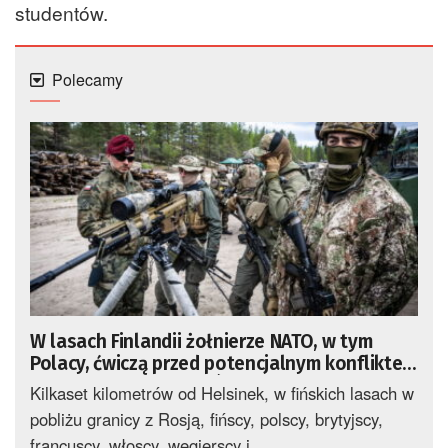
studentów.
Polecamy
W lasach Finlandii żołnierze NATO, w tym
Polacy, ćwiczą przed potencjalnym konfliktem
z Rosją [GALERIA ZDJĘĆ]
Kilkaset kilometrów od Helsinek, w fińskich lasach w
pobliżu granicy z Rosją, fińscy, polscy, brytyjscy,
francuscy, włoscy, węgierscy i