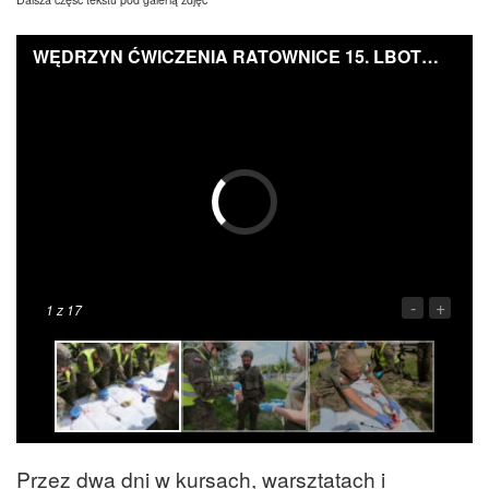
WĘDRZYN ĆWICZENIA RATOWNICE 15. LBOT/Fot. PAP/Lech Muszyński
-
+
1
z 17
Przez dwa dni w kursach, warsztatach i