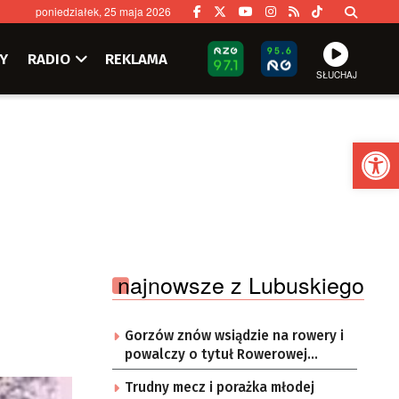
poniedziałek, 25 maja 2026
Y
RADIO
REKLAMA
SŁUCHAJ
Ot
najnowsze z Lubuskiego
Gorzów znów wsiądzie na rowery i
powalczy o tytuł Rowerowej
Stolicy Polski.
Trudny mecz i porażka młodej