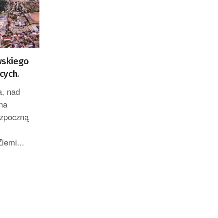
wskiego
cych.
a, nad
na
ozpoczną
m
iemi...