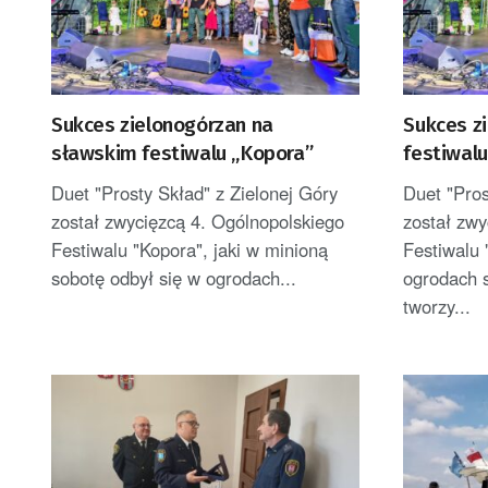
Sukces zielonogórzan na
Sukces z
sławskim festiwalu „Kopora”
festiwal
Duet "Prosty Skład" z Zielonej Góry
Duet "Pros
został zwycięzcą 4. Ogólnopolskiego
został zwy
Festiwalu "Kopora", jaki w minioną
Festiwalu 
sobotę odbył się w ogrodach...
ogrodach 
tworzy...