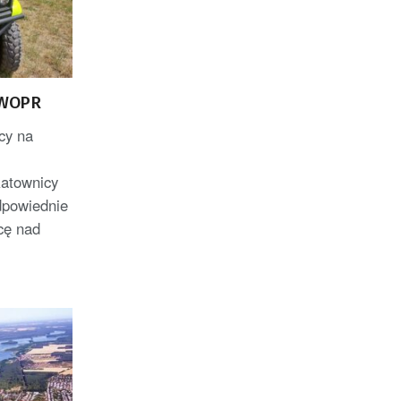
y WOPR
cy na
atownicy
dpowiednie
cę nad