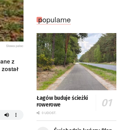
popularne
Sława pałac
ane z
 został
Łagów buduje ścieżki
rowerowe
0 UDOST.