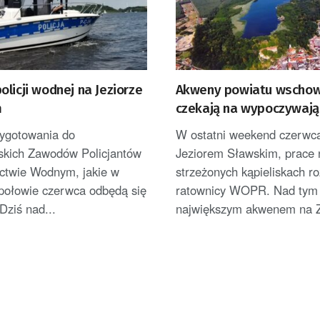
licji wodnej na Jeziorze
Akweny powiatu wscho
m
czekają na wypoczywają
zygotowania do
W ostatni weekend czerwc
skich Zawodów Policjantów
Jeziorem Sławskim, prace 
ctwie Wodnym, jakie w
strzeżonych kąpieliskach r
 połowie czerwca odbędą się
ratownicy WOPR. Nad ty
Dziś nad...
największym akwenem na Z