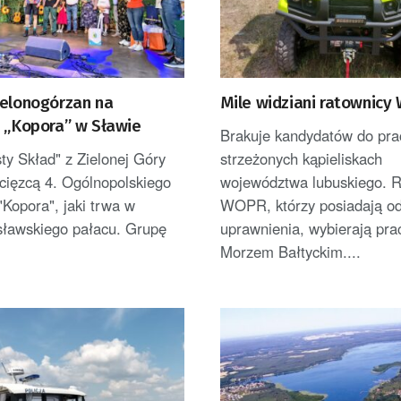
ielonogórzan na
Mile widziani ratownic
u „Kopora” w Sławie
Brakuje kandydatów do pra
ty Skład" z Zielonej Góry
strzeżonych kąpieliskach
cięzcą 4. Ogólnopolskiego
województwa lubuskiego. R
"Kopora", jaki trwa w
WOPR, którzy posiadają o
sławskiego pałacu. Grupę
uprawnienia, wybierają pra
Morzem Bałtyckim....