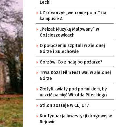
Lechii
UZ otworzył „welcome point” na
kampusie A
„Pejzaż Muzyką Malowany” w
Gościeszowicach
O połączeniu szpitali w Zielonej
Górze i Sulechowie
Gorzów. Co z halą po pożarze?
Trwa Kozzi Film Festiwal w Zielonej
Górze
Złożyli kwiaty pod pomnikiem, by
uczcić pamięć Witolda Pileckiego
Stilon zostaje w CLJ U17
Kontynuacja inwestycji drogowej w
Rejowie