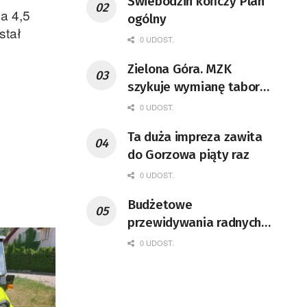
Świebodzin kończy Plan
a 4,5
ogólny
stał
0 UDOST.
Zielona Góra. MZK
szykuje wymianę taboru i
rozbudowę zajezdni
0 UDOST.
Ta duża impreza zawita
do Gorzowa piąty raz
0 UDOST.
Budżetowe
przewidywania radnych
sejmiku
0 UDOST.