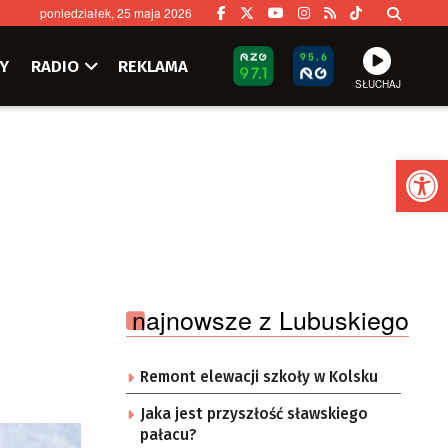
poniedziałek, 25 maja 2026
Y
RADIO
REKLAMA
SŁUCHAJ
Ot
najnowsze z Lubuskiego
Remont elewacji szkoły w Kolsku
Jaka jest przyszłość sławskiego
pałacu?