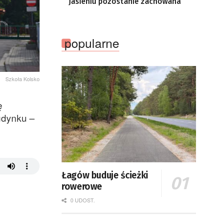
Jasieniu pozostanie zachowana
popularne
Szkoła Kolsko
ę
udynku –
Łagów buduje ścieżki
rowerowe
0 UDOST.