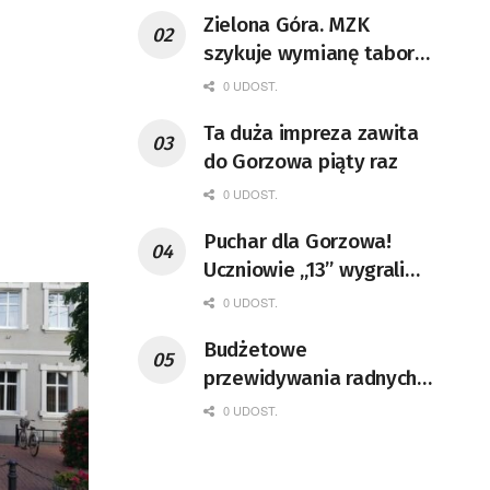
Zielona Góra. MZK
szykuje wymianę taboru i
rozbudowę zajezdni
0 UDOST.
Ta duża impreza zawita
do Gorzowa piąty raz
0 UDOST.
Puchar dla Gorzowa!
Uczniowie „13” wygrali
ogólnopolski konkurs
0 UDOST.
Budżetowe
przewidywania radnych
sejmiku
0 UDOST.