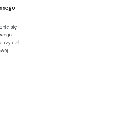
innego
nie się
owego
 otrzymał
owej