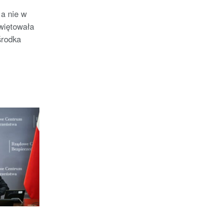
 a nie w
więtowała
środka