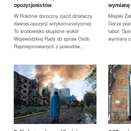
opozycjonistów
wymianę 
zajezdni
W Rokitnie doroczny zjazd działaczy
Miejski Za
dawnej opozycji antykomunistycznej.
Górze pla
To środowisko skupione wokół
tabor. Spó
Wojewódzkiej Rady do spraw Osób
wymiany cz
Represjonowanych z powodów...