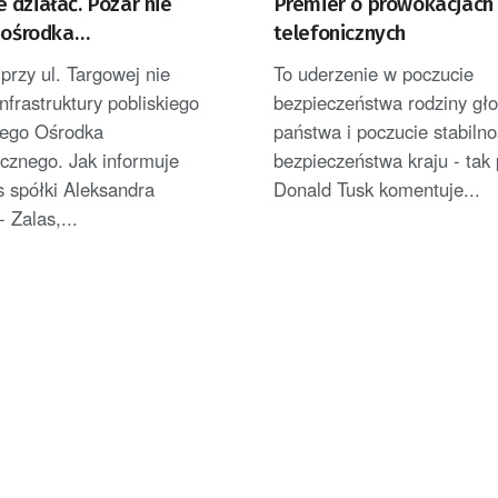
działać. Pożar nie
Premier o prowokacjach
 ośrodka
telefonicznych
gicznego
 przy ul. Targowej nie
To uderzenie w poczucie
infrastruktury pobliskiego
bezpieczeństwa rodziny gł
ego Ośrodka
państwa i poczucie stabilno
cznego. Jak informuje
bezpieczeństwa kraju - tak
 spółki Aleksandra
Donald Tusk komentuje...
 Zalas,...