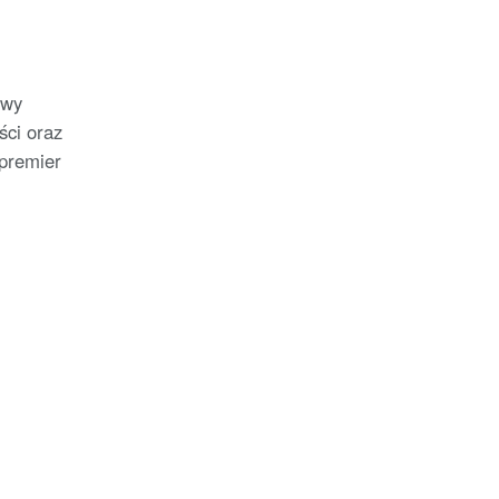
owy
ści oraz
 premier