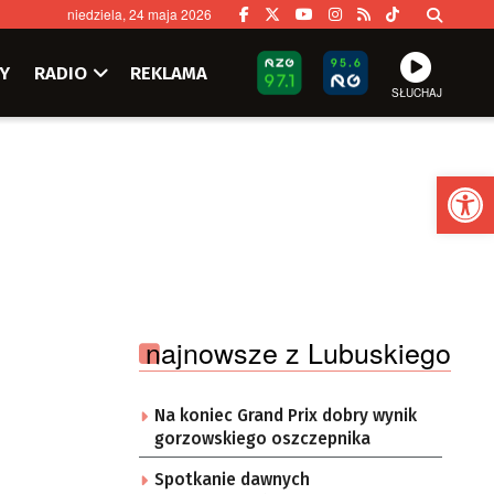
niedziela, 24 maja 2026
Y
RADIO
REKLAMA
SŁUCHAJ
Ot
najnowsze z Lubuskiego
Na koniec Grand Prix dobry wynik
gorzowskiego oszczepnika
Spotkanie dawnych