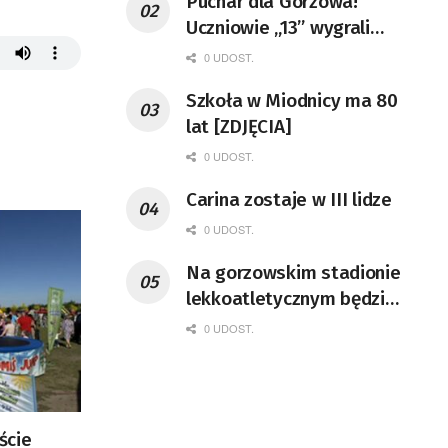
Puchar dla Gorzowa!
Uczniowie „13” wygrali
ogólnopolski konkurs
0 UDOST.
Szkoła w Miodnicy ma 80
lat [ZDJĘCIA]
0 UDOST.
Carina zostaje w III lidze
0 UDOST.
Na gorzowskim stadionie
lekkoatletycznym będzie
Grand Prix
0 UDOST.
ście