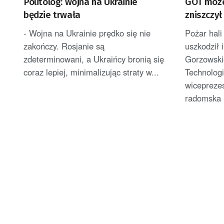
Politolog: wojna na Ukrainie
GOT może 
będzie trwała
zniszczył
technolo
- Wojna na Ukrainie prędko się nie
Pożar hali
zakończy. Rosjanie są
uszkodził 
zdeterminowani, a Ukraińcy bronią się
Gorzowski
coraz lepiej, minimalizując straty w...
Technologi
wiceprezes
radomska -