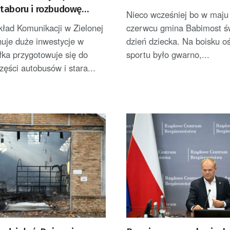
taboru i rozbudowę
Nieco wcześniej bo w maju
kład Komunikacji w Zielonej
czerwcu gmina Babimost ś
nuje duże inwestycje w
dzień dziecka. Na boisku o
łka przygotowuje się do
sportu było gwarno,...
ęści autobusów i stara...