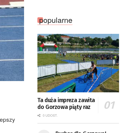
popularne
Ta duża impreza zawita
do Gorzowa piąty raz
0 UDOST.
lepszy