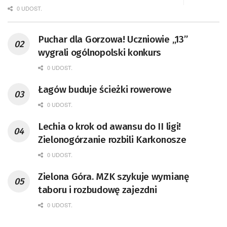
0 UDOST.
Puchar dla Gorzowa! Uczniowie „13”
wygrali ogólnopolski konkurs
0 UDOST.
Łagów buduje ścieżki rowerowe
0 UDOST.
Lechia o krok od awansu do II ligi!
Zielonogórzanie rozbili Karkonosze
0 UDOST.
Zielona Góra. MZK szykuje wymianę
taboru i rozbudowę zajezdni
0 UDOST.