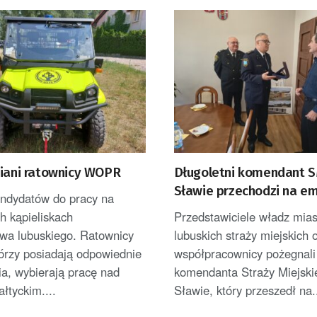
ziani ratownicy WOPR
Długoletni komendant 
Sławie przechodzi na e
andydatów do pracy na
h kąpieliskach
Przedstawiciele władz miasta
wa lubuskiego. Ratownicy
lubuskich straży miejskich 
rzy posiadają odpowiednie
współpracownicy pożegnali
a, wybierają pracę nad
komendanta Straży Miejski
łtyckim....
Sławie, który przeszedł na.