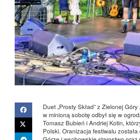
Duet „Prosty Skład” z Zielonej Góry
w minioną sobotę odbył się w ogr
Tomasz Bubień i Andriej Kotin, którz
Polski. Oranizacja festiwalu zosta
Górze i wschowskie starostwo oraz