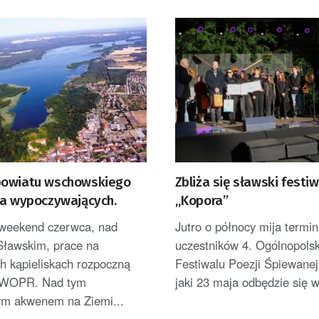
owiatu wschowskiego
Zbliża się sławski festiw
na wypoczywających.
„Kopora”
 weekend czerwca, nad
Jutro o północy mija termi
Sławskim, prace na
uczestników 4. Ogólnopols
h kąpieliskach rozpoczną
Festiwalu Poezji Śpiewanej
y WOPR. Nad tym
jaki 23 maja odbędzie się w
ym akwenem na Ziemi...