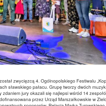
 został zwycięzcą 4. Ogólnopolskiego Festiwalu „Kopo
odach sławskiego pałacu. Grupę tworzy dwóch muzy
y zdaniem jury okazali się najlepsi wśród 14 zespołó
ła dofinansowana przez Urząd Marszałkowskie w Ziel
 prywatnych sponsorów. Relacja Marka Turowskiego.