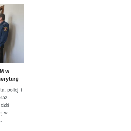
SM w
meryturę
, policji i
oraz
 dziś
ej w
..