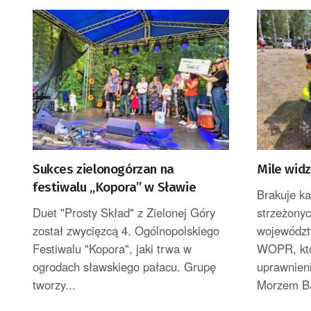
Sukces zielonogórzan na
Mile wid
festiwalu „Kopora” w Sławie
Brakuje k
Duet "Prosty Skład" z Zielonej Góry
strzeżonyc
został zwycięzcą 4. Ogólnopolskiego
województ
Festiwalu "Kopora", jaki trwa w
WOPR, któ
ogrodach sławskiego pałacu. Grupę
uprawnieni
tworzy...
Morzem Ba