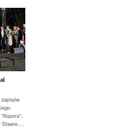
al
n zapisów
kiego
 "Kopora",
 Sławie....