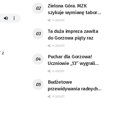
Zielona Góra. MZK
szykuje wymianę taboru i
rozbudowę zajezdni
0 UDOST.
Ta duża impreza zawita
do Gorzowa piąty raz
0 UDOST.
 z
Puchar dla Gorzowa!
Uczniowie „13” wygrali
ogólnopolski konkurs
0 UDOST.
Budżetowe
przewidywania radnych
sejmiku
0 UDOST.