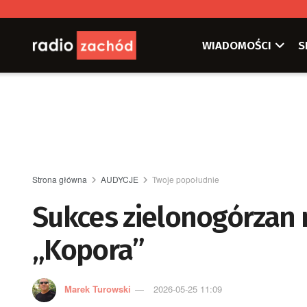
WIADOMOŚCI
S
Strona główna
AUDYCJE
Twoje popołudnie
Sukces zielonogórzan 
„Kopora”
Marek Turowski
2026-05-25 11:09