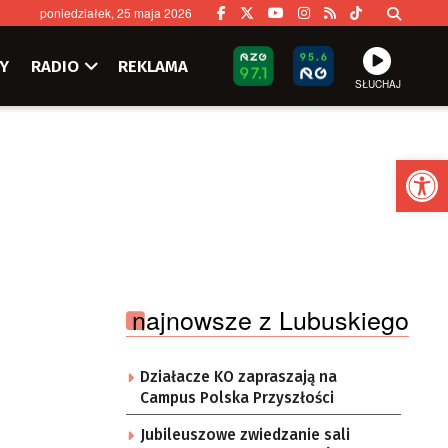
poniedziałek, 25 maja 2026
Y
RADIO
REKLAMA
SŁUCHAJ
Ot
najnowsze z Lubuskiego
Działacze KO zapraszają na
Campus Polska Przyszłości
Jubileuszowe zwiedzanie sali