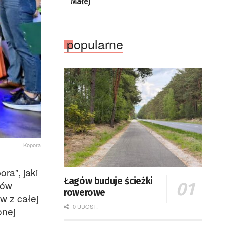
Małej
popularne
Kopora
ra”, jaki
Łagów buduje ścieżki
ków
rowerowe
w z całej
0 UDOST.
onej