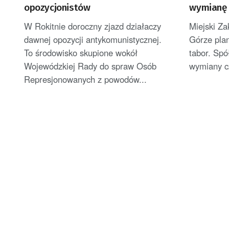
opozycjonistów
wymianę 
zajezdni
W Rokitnie doroczny zjazd działaczy
Miejski Za
dawnej opozycji antykomunistycznej.
Górze pla
To środowisko skupione wokół
tabor. Spó
Wojewódzkiej Rady do spraw Osób
wymiany cz
Represjonowanych z powodów...