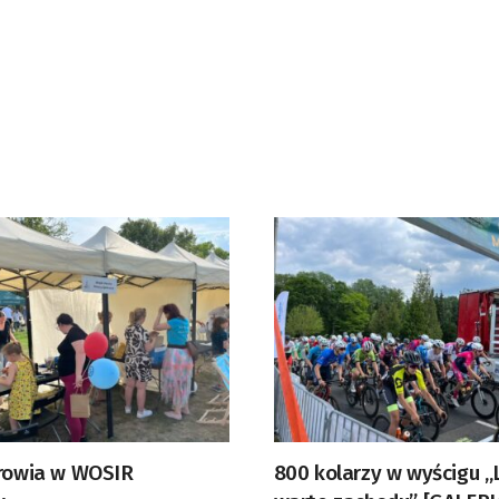
drowia w WOSIR
800 kolarzy w wyścigu „