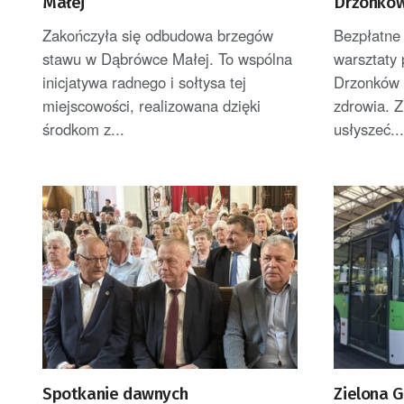
Małej
Drzonkó
Zakończyła się odbudowa brzegów
Bezpłatne 
stawu w Dąbrówce Małej. To wspólna
warsztaty
inicjatywa radnego i sołtysa tej
Drzonków o
miejscowości, realizowana dzięki
zdrowia. Z
środkom z...
usłyszeć..
Spotkanie dawnych
Zielona 