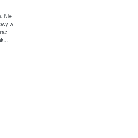
. Nie
dowy w
raz
k...