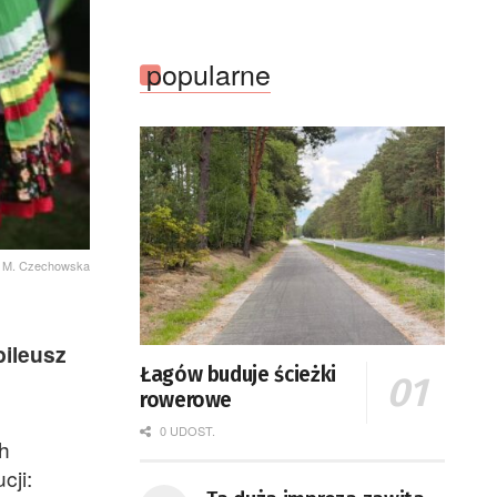
popularne
M. Czechowska
bileusz
Łagów buduje ścieżki
rowerowe
0 UDOST.
ch
cji: