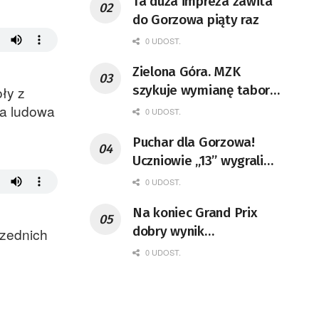
Ta duża impreza zawita
do Gorzowa piąty raz
0 UDOST.
Zielona Góra. MZK
szykuje wymianę taboru i
oły z
rozbudowę zajezdni
ra ludowa
0 UDOST.
Puchar dla Gorzowa!
Uczniowie „13” wygrali
ogólnopolski konkurs
0 UDOST.
Na koniec Grand Prix
dobry wynik
rzednich
gorzowskiego
0 UDOST.
oszczepnika