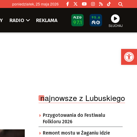
poniedziałek, 25 maja 2026
Y
RADIO
REKLAMA
SŁUCHAJ
Ot
najnowsze z Lubuskiego
Przygotowania do Festiwalu
Folkloru 2026
Remont mostu w Żaganiu idzie