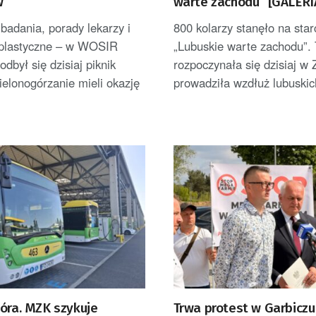
w
warte zachodu” [GALERI
badania, porady lekarzy i
800 kolarzy stanęło na star
 plastyczne – w WOSIR
„Lubuskie warte zachodu”. 
dbył się dzisiaj piknik
rozpoczynała się dzisiaj w 
ielonogórzanie mieli okazję
prowadziła wzdłuż lubuskich
.
Góra. MZK szykuje
Trwa protest w Garbiczu