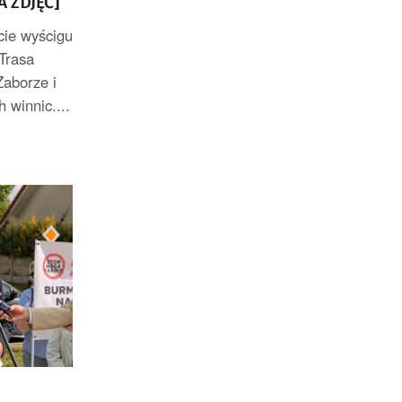
A ZDJĘĆ]
cie wyścigu
Trasa
Zaborze i
 winnic....