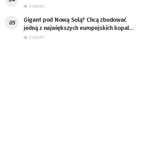
0 UDOST.
Gigant pod Nową Solą? Chcą zbudować
jedną z największych europejskich kopalń
miedzi
0 UDOST.