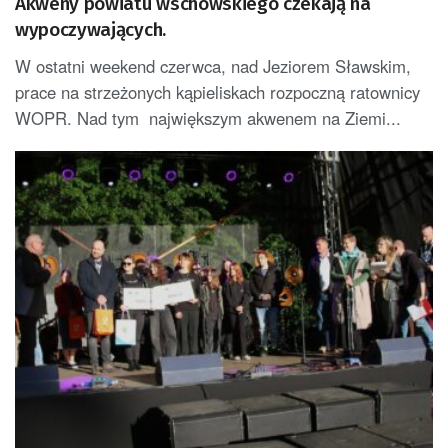
Akweny powiatu wschowskiego czekają na
wypoczywających.
W ostatni weekend czerwca, nad Jeziorem Sławskim,
prace na strzeżonych kąpieliskach rozpoczną ratownicy
WOPR. Nad tym największym akwenem na Ziemi...