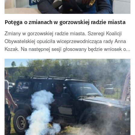
Potęga o zmianach w gorzowskiej radzie miasta
Zmiany w gorzowskiej radzie miasta. Szeregi Koalicji
Obywatelskiej opuściła wiceprzewodnicząca rady Anna
Kozak. Na następnej sesji głosowany będzie wniosek o...