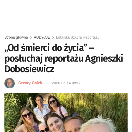
Strona główna
AUDYCJE
Lubuska Szkoła Reportażu
„Od śmierci do życia” –
posłuchaj reportażu Agnieszki
Dobosiewicz
Cezary Galek
2026-05-14 08:33