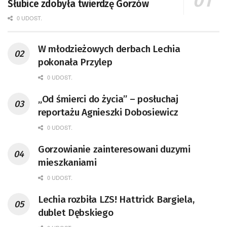
Słubice zdobyła twierdzę Gorzów
0 UDOST.
W młodzieżowych derbach Lechia
pokonała Przylep
0 UDOST.
„Od śmierci do życia” – posłuchaj
reportażu Agnieszki Dobosiewicz
0 UDOST.
Gorzowianie zainteresowani duzymi
mieszkaniami
0 UDOST.
Lechia rozbiła LZS! Hattrick Bargiela,
dublet Dębskiego