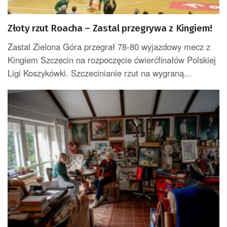
Złoty rzut Roacha – Zastal przegrywa z Kingiem!
Zastal Zielona Góra przegrał 78-80 wyjazdowy mecz z
Kingiem Szczecin na rozpoczęcie ćwierćfinałów Polskiej
Ligi Koszykówki. Szczecinianie rzut na wygraną...