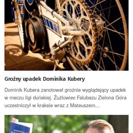
Groźny upadek Dominika Kubery
Dominik Kubera zanotował groźnie wyglądający upadek
w meczu ligi duńskiej. Żużlowiec Falubazu Zielona Góra
uczestniczył w kraksie wraz z Mateuszem...