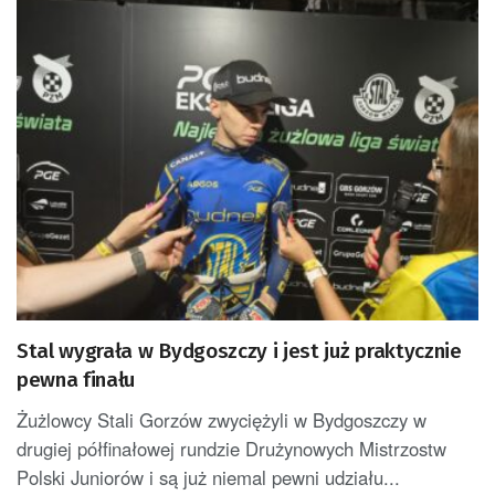
Stal wygrała w Bydgoszczy i jest już praktycznie
pewna finału
Żużlowcy Stali Gorzów zwyciężyli w Bydgoszczy w
drugiej półfinałowej rundzie Drużynowych Mistrzostw
Polski Juniorów i są już niemal pewni udziału...