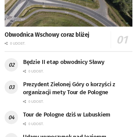
Obwodnica Wschowy coraz bliżej
0 UDOST.
Będzie II etap obwodnicy Sławy
0 UDOST.
Prezydent Zielonej Góry o korzyści z
organizacji mety Tour de Pologne
0 UDOST.
Tour de Pologne dziś w Lubuskiem
0 UDOST.
Udany wypoczynek nad Jeziorem