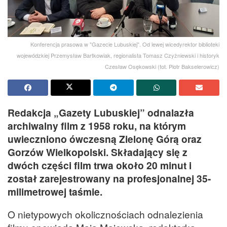
Konferencja prasowa w "Gazecie Lubuskiej". Od lewej wicedyrektor biblioteki
wojewódzkiej Przemysław Bartkowiak, regionalista Tomasz Czyżniewski i historyk
Czesław Osękowski (fot. Piotr Bakselerowicz)
Redakcja „Gazety Lubuskiej” odnalazła
archiwalny film z 1958 roku, na którym
uwieczniono ówczesną Zielonę Górą oraz
Gorzów Wielkopolski. Składający się z
dwóch części film trwa około 20 minut i
został zarejestrowany na profesjonalnej 35-
milimetrowej taśmie.
O nietypowych okolicznościach odnalezienia